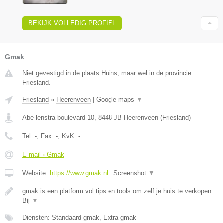
BEKIJK VOLLEDIG PROFIEL
Gmak
Niet gevestigd in de plaats Huins, maar wel in de provincie
Friesland.
Friesland
»
Heerenveen
|
Google maps
▼
Abe lenstra boulevard 10
,
8448 JB
Heerenveen
(
Friesland
)
Tel:
-
, Fax:
-
, KvK:
-
E-mail › Gmak
Website:
https://www.gmak.nl
|
Screenshot
▼
gmak is een platform vol tips en tools om zelf je huis te verkopen.
Bij
▼
Diensten: Standaard gmak, Extra gmak