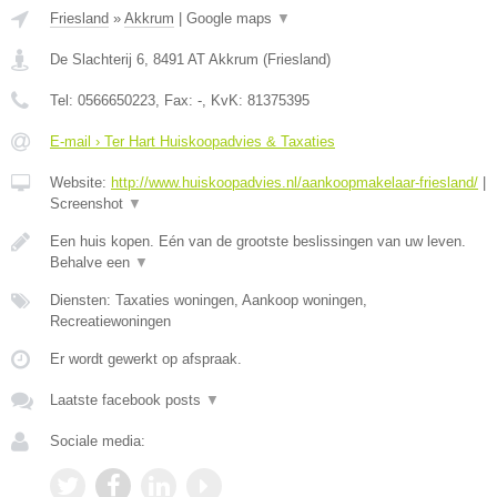
Friesland
»
Akkrum
|
Google maps
▼
De Slachterij 6
,
8491 AT
Akkrum
(
Friesland
)
Tel:
0566650223
, Fax:
-
, KvK:
81375395
E-mail › Ter Hart Huiskoopadvies & Taxaties
Website:
http://www.huiskoopadvies.nl/aankoopmakelaar-friesland/
|
Screenshot
▼
Een huis kopen. Eén van de grootste beslissingen van uw leven.
Behalve een
▼
Diensten: Taxaties woningen, Aankoop woningen,
Recreatiewoningen
Er wordt gewerkt op afspraak.
Laatste facebook posts
▼
Sociale media: