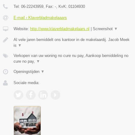
Tel:
06-22243959
, Fax:
-
, KvK:
01104930
E-mail › Klaverbladmakelaaars
Website:
http://www.klaverbladmakelaars.nl
|
Screenshot
▼
Al vele jaren bemiddelt ons kantoor in de makelaardij. Jacob Meek
is
▼
Verkopen van uw woning no cure nu pay, Aankoop bemiddeling no
cure no pay,
▼
Openingstijden
▼
Sociale media: