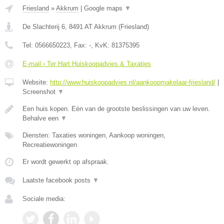
Friesland
»
Akkrum
|
Google maps
▼
De Slachterij 6
,
8491 AT
Akkrum
(
Friesland
)
Tel:
0566650223
, Fax:
-
, KvK:
81375395
E-mail › Ter Hart Huiskoopadvies & Taxaties
Website:
http://www.huiskoopadvies.nl/aankoopmakelaar-friesland/
|
Screenshot
▼
Een huis kopen. Eén van de grootste beslissingen van uw leven.
Behalve een
▼
Diensten: Taxaties woningen, Aankoop woningen,
Recreatiewoningen
Er wordt gewerkt op afspraak.
Laatste facebook posts
▼
Sociale media: