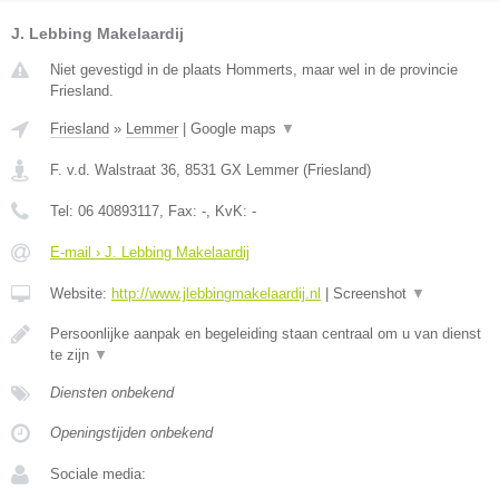
J. Lebbing Makelaardij
Niet gevestigd in de plaats Hommerts, maar wel in de provincie
Friesland.
Friesland
»
Lemmer
|
Google maps
▼
F. v.d. Walstraat 36
,
8531 GX
Lemmer
(
Friesland
)
Tel:
06 40893117
, Fax:
-
, KvK:
-
E-mail › J. Lebbing Makelaardij
Website:
http://www.jlebbingmakelaardij.nl
|
Screenshot
▼
Persoonlijke aanpak en begeleiding staan centraal om u van dienst
te zijn
▼
Diensten onbekend
Openingstijden onbekend
Sociale media: