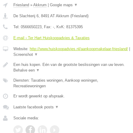
Friesland
»
Akkrum
|
Google maps
▼
De Slachterij 6
,
8491 AT
Akkrum
(
Friesland
)
Tel:
0566650223
, Fax:
-
, KvK:
81375395
E-mail › Ter Hart Huiskoopadvies & Taxaties
Website:
http://www.huiskoopadvies.nl/aankoopmakelaar-friesland/
|
Screenshot
▼
Een huis kopen. Eén van de grootste beslissingen van uw leven.
Behalve een
▼
Diensten: Taxaties woningen, Aankoop woningen,
Recreatiewoningen
Er wordt gewerkt op afspraak.
Laatste facebook posts
▼
Sociale media: