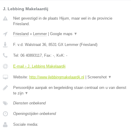
J. Lebbing Makelaardij
Niet gevestigd in de plaats Hijum, maar wel in de provincie
Friesland.
Friesland
»
Lemmer
|
Google maps
▼
F. v.d. Walstraat 36
,
8531 GX
Lemmer
(
Friesland
)
Tel:
06 40893117
, Fax:
-
, KvK:
-
E-mail › J. Lebbing Makelaardij
Website:
http://www.jlebbingmakelaardij.nl
|
Screenshot
▼
Persoonlijke aanpak en begeleiding staan centraal om u van dienst
te zijn
▼
Diensten onbekend
Openingstijden onbekend
Sociale media: