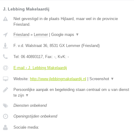
J. Lebbing Makelaardij
Niet gevestigd in de plaats Hijlaard, maar wel in de provincie
Friesland.
Friesland
»
Lemmer
|
Google maps
▼
F. v.d. Walstraat 36
,
8531 GX
Lemmer
(
Friesland
)
Tel:
06 40893117
, Fax:
-
, KvK:
-
E-mail › J. Lebbing Makelaardij
Website:
http://www.jlebbingmakelaardij.nl
|
Screenshot
▼
Persoonlijke aanpak en begeleiding staan centraal om u van dienst
te zijn
▼
Diensten onbekend
Openingstijden onbekend
Sociale media: