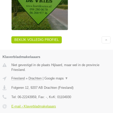
BEKIJK VOLLEDIG PROFIEL
Klaverbladmakelaaars
Niet gevestigd in de plaats Hijlaard, maar wel in de provincie
Friesland.
Friesland
»
Drachten
|
Google maps
▼
Folgeren 12
,
9207 AB
Drachten
(
Friesland
)
Tel:
06-22243959
, Fax:
-
, KvK:
01104930
E-mail › Klaverbladmakelaaars