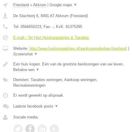
Friesland
»
Akkrum
|
Google maps
▼
De Slachterij 6
,
8491 AT
Akkrum
(
Friesland
)
Tel:
0566650223
, Fax:
-
, KvK:
81375395
E-mail › Ter Hart Huiskoopadvies & Taxaties
Website:
http://www.huiskoopadvies.nl/aankoopmakelaar-friesland/
|
Screenshot
▼
Een huis kopen. Eén van de grootste beslissingen van uw leven.
Behalve een
▼
Diensten: Taxaties woningen, Aankoop woningen,
Recreatiewoningen
Er wordt gewerkt op afspraak.
Laatste facebook posts
▼
Sociale media: