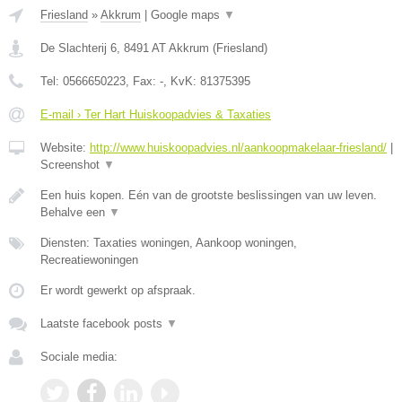
Friesland
»
Akkrum
|
Google maps
▼
De Slachterij 6
,
8491 AT
Akkrum
(
Friesland
)
Tel:
0566650223
, Fax:
-
, KvK:
81375395
E-mail › Ter Hart Huiskoopadvies & Taxaties
Website:
http://www.huiskoopadvies.nl/aankoopmakelaar-friesland/
|
Screenshot
▼
Een huis kopen. Eén van de grootste beslissingen van uw leven.
Behalve een
▼
Diensten: Taxaties woningen, Aankoop woningen,
Recreatiewoningen
Er wordt gewerkt op afspraak.
Laatste facebook posts
▼
Sociale media: