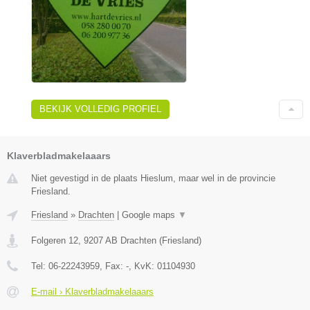
BEKIJK VOLLEDIG PROFIEL
Klaverbladmakelaaars
Niet gevestigd in de plaats Hieslum, maar wel in de provincie
Friesland.
Friesland
»
Drachten
|
Google maps
▼
Folgeren 12
,
9207 AB
Drachten
(
Friesland
)
Tel:
06-22243959
, Fax:
-
, KvK:
01104930
E-mail › Klaverbladmakelaaars