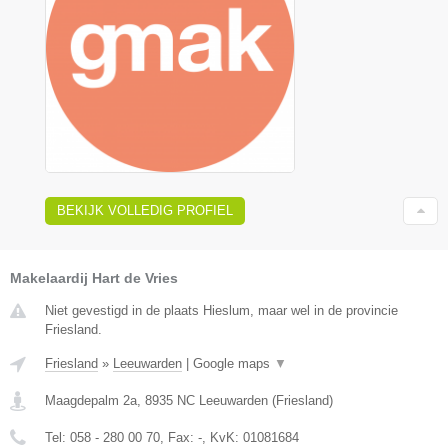
BEKIJK VOLLEDIG PROFIEL
Makelaardij Hart de Vries
Niet gevestigd in de plaats Hieslum, maar wel in de provincie
Friesland.
Friesland
»
Leeuwarden
|
Google maps
▼
Maagdepalm 2a
,
8935 NC
Leeuwarden
(
Friesland
)
Tel:
058 - 280 00 70
, Fax:
-
, KvK:
01081684