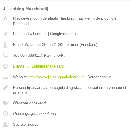
J. Lebbing Makelaardij
Niet gevestigd in de plaats Hieslum, maar wel in de provincie
Friesland.
Friesland
»
Lemmer
|
Google maps
▼
F. v.d. Walstraat 36
,
8531 GX
Lemmer
(
Friesland
)
Tel:
06 40893117
, Fax:
-
, KvK:
-
E-mail › J. Lebbing Makelaardij
Website:
http://www.jlebbingmakelaardij.nl
|
Screenshot
▼
Persoonlijke aanpak en begeleiding staan centraal om u van dienst
te zijn
▼
Diensten onbekend
Openingstijden onbekend
Sociale media: