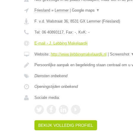
Friesland
»
Lemmer
|
Google maps
▼
F. v.d. Walstraat 36
,
8531 GX
Lemmer
(
Friesland
)
Tel:
06 40893117
, Fax:
-
, KvK:
-
E-mail › J. Lebbing Makelaardij
Website:
http://www.jlebbingmakelaardij.nl
|
Screenshot
Persoonlijke aanpak en begeleiding staan centraal om u v
Diensten onbekend
Openingstijden onbekend
Sociale media:
BEKIJK VOLLEDIG PROFIEL