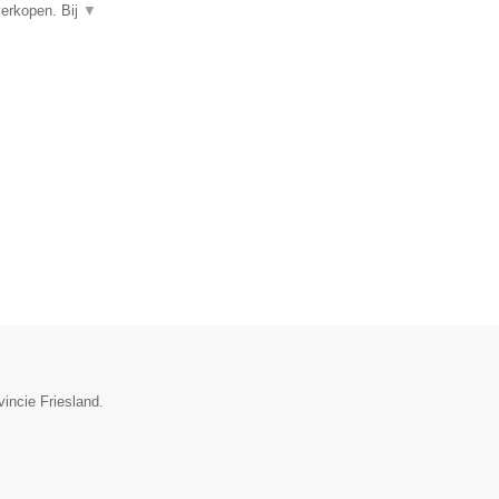
verkopen. Bij
▼
vincie Friesland.