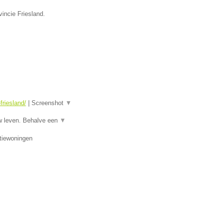
vincie Friesland.
riesland/
|
Screenshot
▼
w leven. Behalve een
▼
tiewoningen