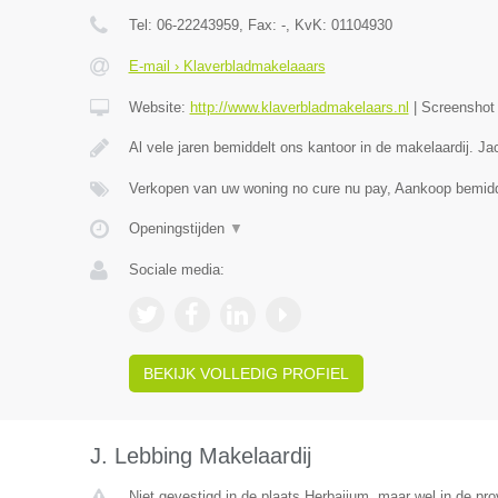
Tel:
06-22243959
, Fax:
-
, KvK:
01104930
E-mail › Klaverbladmakelaaars
Website:
http://www.klaverbladmakelaars.nl
|
Screensho
Al vele jaren bemiddelt ons kantoor in de makelaardij. J
Verkopen van uw woning no cure nu pay, Aankoop bemidd
Openingstijden
▼
Sociale media:
BEKIJK VOLLEDIG PROFIEL
J. Lebbing Makelaardij
Niet gevestigd in de plaats Herbaijum, maar wel in de pro