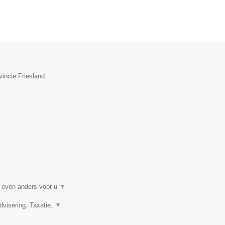
vincie Friesland.
t even anders voor u
▼
visering, Taxatie,
▼