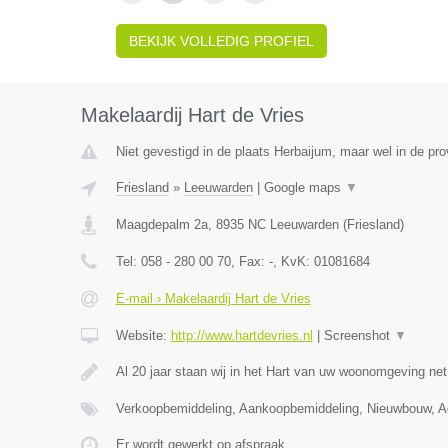
BEKIJK VOLLEDIG PROFIEL
Makelaardij Hart de Vries
Niet gevestigd in de plaats Herbaijum, maar wel in de pro
Friesland
»
Leeuwarden
|
Google maps
▼
Maagdepalm 2a
,
8935 NC
Leeuwarden
(
Friesland
)
Tel:
058 - 280 00 70
, Fax:
-
, KvK:
01081684
E-mail › Makelaardij Hart de Vries
Website:
http://www.hartdevries.nl
|
Screenshot
▼
Al 20 jaar staan wij in het Hart van uw woonomgeving ne
Verkoopbemiddeling, Aankoopbemiddeling, Nieuwbouw, Ad
Er wordt gewerkt op afspraak.