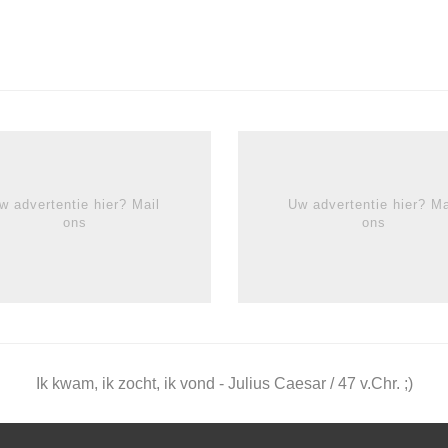
w advertentie hier? Mail
Uw advertentie hier? Ma
ons
ons
Ik kwam, ik zocht, ik vond - Julius Caesar / 47 v.Chr. ;)