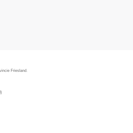
vincie Friesland.
d
)