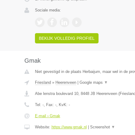
Sociale media:
BEKIJK VOLLEDIG PROFIEL
Gmak
Niet gevestigd in de plaats Herbaijum, maar wel in de pro
Friesland
»
Heerenveen
|
Google maps
▼
Abe lenstra boulevard 10
,
8448 JB
Heerenveen
(
Frieslan
Tel:
-
, Fax:
-
, KvK:
-
E-mail › Gmak
Website:
https://www.gmak.nl
|
Screenshot
▼