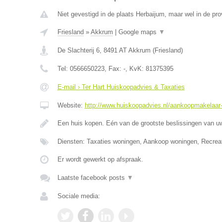
Niet gevestigd in de plaats Herbaijum, maar wel in de pro
Friesland
»
Akkrum
|
Google maps
▼
De Slachterij 6
,
8491 AT
Akkrum
(
Friesland
)
Tel:
0566650223
, Fax:
-
, KvK:
81375395
E-mail › Ter Hart Huiskoopadvies & Taxaties
Website:
http://www.huiskoopadvies.nl/aankoopmakelaar-f
Een huis kopen. Eén van de grootste beslissingen van u
Diensten: Taxaties woningen, Aankoop woningen, Recrea
Er wordt gewerkt op afspraak.
Laatste facebook posts
▼
Sociale media: