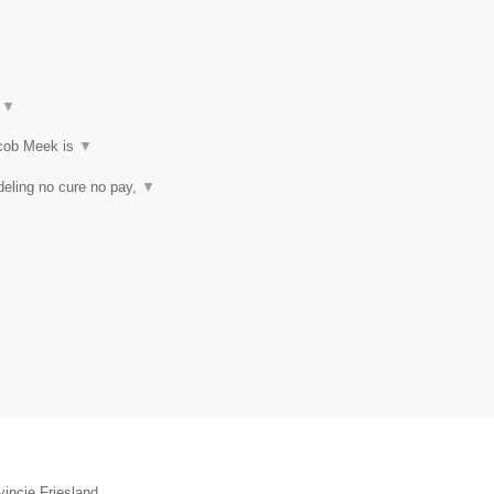
t
▼
acob Meek is
▼
eling no cure no pay,
▼
vincie Friesland.