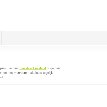
ijum
. Ga naar
makelaar Friesland
of ga naar
komen met meerdere makelaars tegelijk.
nd.