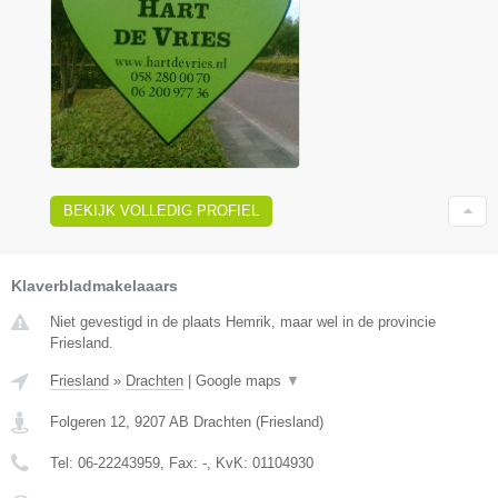
BEKIJK VOLLEDIG PROFIEL
Klaverbladmakelaaars
Niet gevestigd in de plaats Hemrik, maar wel in de provincie
Friesland.
Friesland
»
Drachten
|
Google maps
▼
Folgeren 12
,
9207 AB
Drachten
(
Friesland
)
Tel:
06-22243959
, Fax:
-
, KvK:
01104930