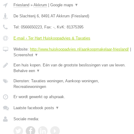
Friesland
»
Akkrum
|
Google maps
▼
De Slachterij 6
,
8491 AT
Akkrum
(
Friesland
)
Tel:
0566650223
, Fax:
-
, KvK:
81375395
E-mail › Ter Hart Huiskoopadvies & Taxaties
Website:
http://www.huiskoopadvies.nl/aankoopmakelaar-friesland/
|
Screenshot
▼
Een huis kopen. Eén van de grootste beslissingen van uw leven.
Behalve een
▼
Diensten: Taxaties woningen, Aankoop woningen,
Recreatiewoningen
Er wordt gewerkt op afspraak.
Laatste facebook posts
▼
Sociale media: