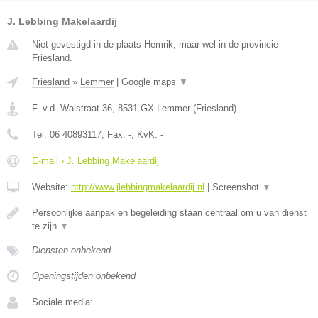
J. Lebbing Makelaardij
Niet gevestigd in de plaats Hemrik, maar wel in de provincie
Friesland.
Friesland
»
Lemmer
|
Google maps
▼
F. v.d. Walstraat 36
,
8531 GX
Lemmer
(
Friesland
)
Tel:
06 40893117
, Fax:
-
, KvK:
-
E-mail › J. Lebbing Makelaardij
Website:
http://www.jlebbingmakelaardij.nl
|
Screenshot
▼
Persoonlijke aanpak en begeleiding staan centraal om u van dienst
te zijn
▼
Diensten onbekend
Openingstijden onbekend
Sociale media: