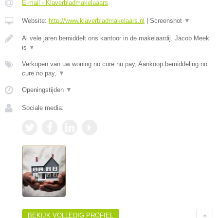
E-mail › Klaverbladmakelaaars
Website:
http://www.klaverbladmakelaars.nl
|
Screenshot
▼
Al vele jaren bemiddelt ons kantoor in de makelaardij. Jacob Meek
is
▼
Verkopen van uw woning no cure nu pay, Aankoop bemiddeling no
cure no pay,
▼
Openingstijden
▼
Sociale media:
BEKIJK VOLLEDIG PROFIEL