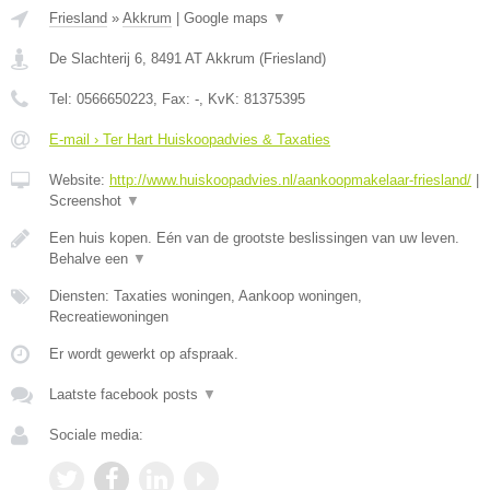
Friesland
»
Akkrum
|
Google maps
▼
De Slachterij 6
,
8491 AT
Akkrum
(
Friesland
)
Tel:
0566650223
, Fax:
-
, KvK:
81375395
E-mail › Ter Hart Huiskoopadvies & Taxaties
Website:
http://www.huiskoopadvies.nl/aankoopmakelaar-friesland/
|
Screenshot
▼
Een huis kopen. Eén van de grootste beslissingen van uw leven.
Behalve een
▼
Diensten: Taxaties woningen, Aankoop woningen,
Recreatiewoningen
Er wordt gewerkt op afspraak.
Laatste facebook posts
▼
Sociale media: