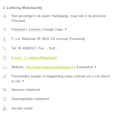
J. Lebbing Makelaardij
Niet gevestigd in de plaats Hardegarijp, maar wel in de provincie
Friesland.
Friesland
»
Lemmer
|
Google maps
▼
F. v.d. Walstraat 36
,
8531 GX
Lemmer
(
Friesland
)
Tel:
06 40893117
, Fax:
-
, KvK:
-
E-mail › J. Lebbing Makelaardij
Website:
http://www.jlebbingmakelaardij.nl
|
Screenshot
▼
Persoonlijke aanpak en begeleiding staan centraal om u van dienst
te zijn
▼
Diensten onbekend
Openingstijden onbekend
Sociale media: