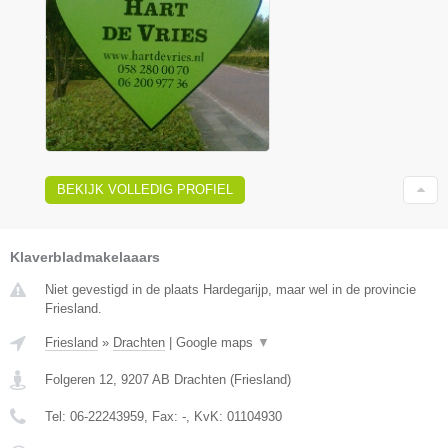
BEKIJK VOLLEDIG PROFIEL
Klaverbladmakelaaars
Niet gevestigd in de plaats Hardegarijp, maar wel in de provincie
Friesland.
Friesland
»
Drachten
|
Google maps
▼
Folgeren 12
,
9207 AB
Drachten
(
Friesland
)
Tel:
06-22243959
, Fax:
-
, KvK:
01104930