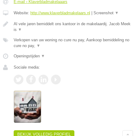
E-mail › Klaverbladmakelaaars
Website:
http://www.klaverbladmakelaars.nl
|
Screenshot
▼
Al vele jaren bemiddelt ons kantoor in de makelaardij. Jacob Meek
is
▼
Verkopen van uw woning no cure nu pay, Aankoop bemiddeling no
cure no pay,
▼
Openingstijden
▼
Sociale media:
BEKIJK VOLLEDIG PROFIEL