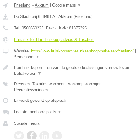
Friesland
»
Akkrum
|
Google maps
▼
De Slachterij 6
,
8491 AT
Akkrum
(
Friesland
)
Tel:
0566650223
, Fax:
-
, KvK:
81375395
E-mail › Ter Hart Huiskoopadvies & Taxaties
Website:
http://www.huiskoopadvies.nl/aankoopmakelaar-friesland/
|
Screenshot
▼
Een huis kopen. Eén van de grootste beslissingen van uw leven.
Behalve een
▼
Diensten: Taxaties woningen, Aankoop woningen,
Recreatiewoningen
Er wordt gewerkt op afspraak.
Laatste facebook posts
▼
Sociale media: