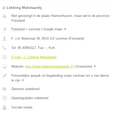
J. Lebbing Makelaardij
Niet gevestigd in de plaats Hantumhuizen, maar wel in de provincie
Friesland.
Friesland
»
Lemmer
|
Google maps
▼
F. v.d. Walstraat 36
,
8531 GX
Lemmer
(
Friesland
)
Tel:
06 40893117
, Fax:
-
, KvK:
-
E-mail › J. Lebbing Makelaardij
Website:
http://www.jlebbingmakelaardij.nl
|
Screenshot
▼
Persoonlijke aanpak en begeleiding staan centraal om u van dienst
te zijn
▼
Diensten onbekend
Openingstijden onbekend
Sociale media: