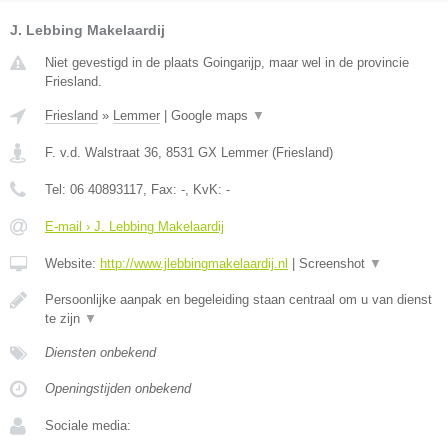
J. Lebbing Makelaardij
Niet gevestigd in de plaats Goingarijp, maar wel in de provincie
Friesland.
Friesland
»
Lemmer
|
Google maps
▼
F. v.d. Walstraat 36
,
8531 GX
Lemmer
(
Friesland
)
Tel:
06 40893117
, Fax:
-
, KvK:
-
E-mail › J. Lebbing Makelaardij
Website:
http://www.jlebbingmakelaardij.nl
|
Screenshot
▼
Persoonlijke aanpak en begeleiding staan centraal om u van dienst
te zijn
▼
Diensten onbekend
Openingstijden onbekend
Sociale media: