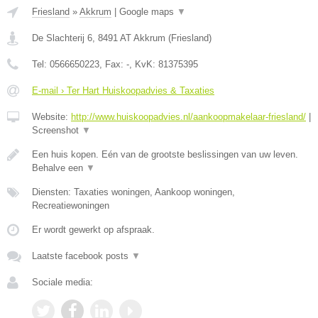
Friesland
»
Akkrum
|
Google maps
▼
De Slachterij 6
,
8491 AT
Akkrum
(
Friesland
)
Tel:
0566650223
, Fax:
-
, KvK:
81375395
E-mail › Ter Hart Huiskoopadvies & Taxaties
Website:
http://www.huiskoopadvies.nl/aankoopmakelaar-friesland/
|
Screenshot
▼
Een huis kopen. Eén van de grootste beslissingen van uw leven.
Behalve een
▼
Diensten: Taxaties woningen, Aankoop woningen,
Recreatiewoningen
Er wordt gewerkt op afspraak.
Laatste facebook posts
▼
Sociale media: