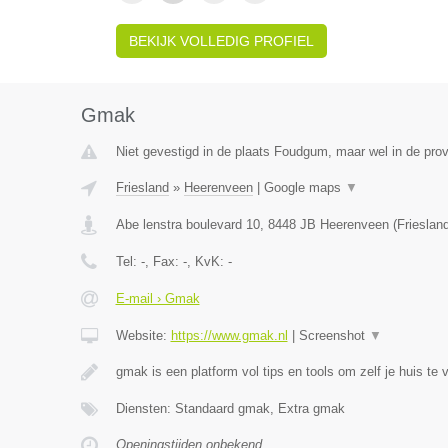
BEKIJK VOLLEDIG PROFIEL
Gmak
Niet gevestigd in de plaats Foudgum, maar wel in de prov
Friesland
»
Heerenveen
|
Google maps
▼
Abe lenstra boulevard 10
,
8448 JB
Heerenveen
(
Frieslan
Tel:
-
, Fax:
-
, KvK:
-
E-mail › Gmak
Website:
https://www.gmak.nl
|
Screenshot
▼
gmak is een platform vol tips en tools om zelf je huis te 
Diensten: Standaard gmak, Extra gmak
Openingstijden onbekend