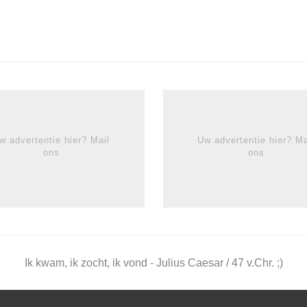
w advertentie hier? Mail
Uw advertentie hier? Ma
ons
ons
Ik kwam, ik zocht, ik vond - Julius Caesar / 47 v.Chr. ;)