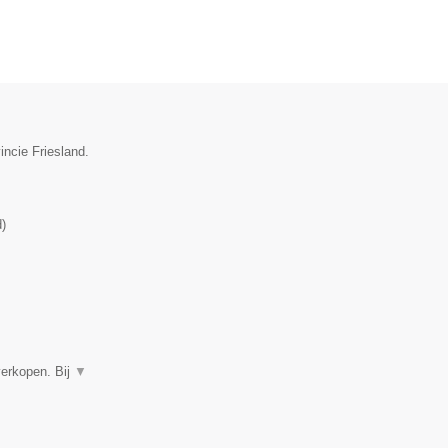
incie Friesland.
d
)
verkopen. Bij
▼