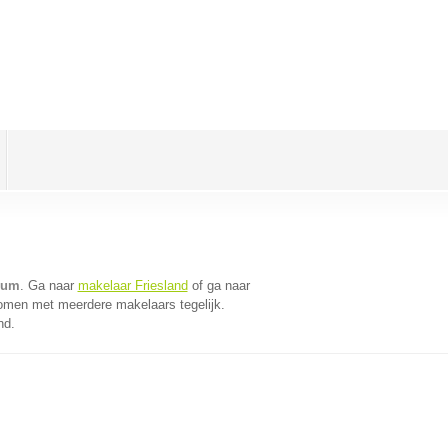
gum
. Ga naar
makelaar Friesland
of ga naar
komen met meerdere makelaars tegelijk.
nd.