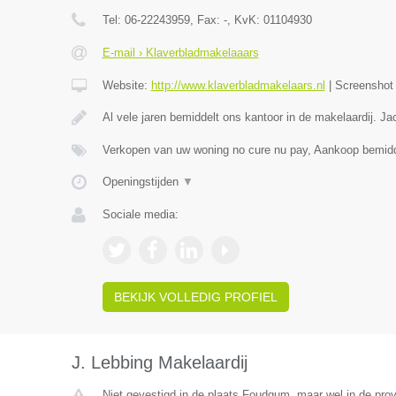
Tel:
06-22243959
, Fax:
-
, KvK:
01104930
E-mail › Klaverbladmakelaaars
Website:
http://www.klaverbladmakelaars.nl
|
Screensho
Al vele jaren bemiddelt ons kantoor in de makelaardij. J
Verkopen van uw woning no cure nu pay, Aankoop bemidd
Openingstijden
▼
Sociale media:
BEKIJK VOLLEDIG PROFIEL
J. Lebbing Makelaardij
Niet gevestigd in de plaats Foudgum, maar wel in de prov