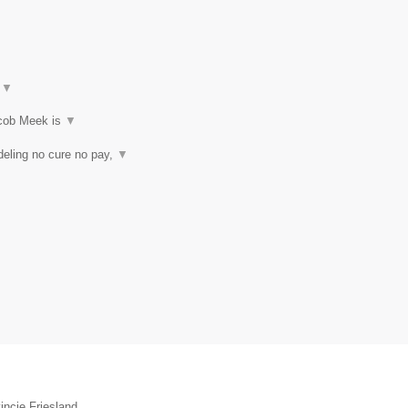
t
▼
acob Meek is
▼
eling no cure no pay,
▼
incie Friesland.