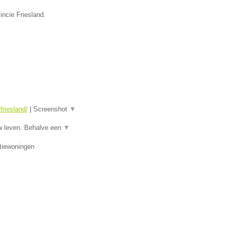
incie Friesland.
riesland/
|
Screenshot
▼
w leven. Behalve een
▼
tiewoningen