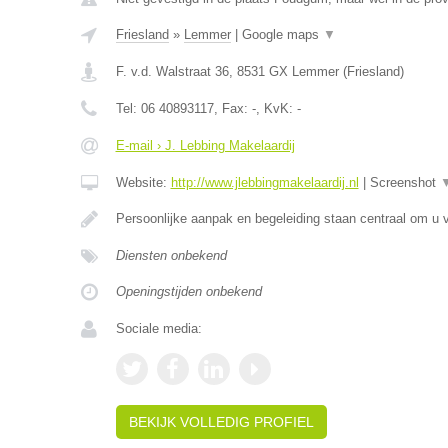
Friesland
»
Lemmer
|
Google maps
▼
F. v.d. Walstraat 36
,
8531 GX
Lemmer
(
Friesland
)
Tel:
06 40893117
, Fax:
-
, KvK:
-
E-mail › J. Lebbing Makelaardij
Website:
http://www.jlebbingmakelaardij.nl
|
Screenshot
Persoonlijke aanpak en begeleiding staan centraal om u v
Diensten onbekend
Openingstijden onbekend
Sociale media:
BEKIJK VOLLEDIG PROFIEL