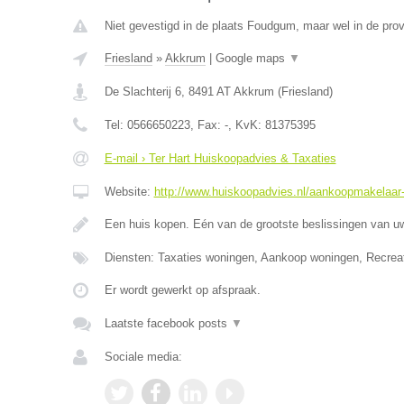
Niet gevestigd in de plaats Foudgum, maar wel in de prov
Friesland
»
Akkrum
|
Google maps
▼
De Slachterij 6
,
8491 AT
Akkrum
(
Friesland
)
Tel:
0566650223
, Fax:
-
, KvK:
81375395
E-mail › Ter Hart Huiskoopadvies & Taxaties
Website:
http://www.huiskoopadvies.nl/aankoopmakelaar-f
Een huis kopen. Eén van de grootste beslissingen van u
Diensten: Taxaties woningen, Aankoop woningen, Recrea
Er wordt gewerkt op afspraak.
Laatste facebook posts
▼
Sociale media: