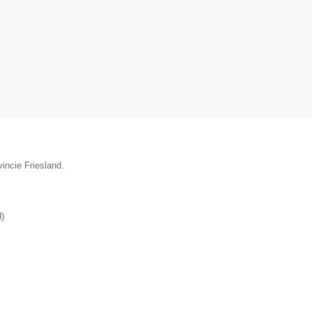
incie Friesland.
d
)