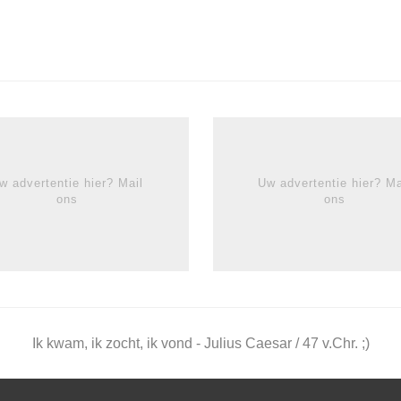
w advertentie hier? Mail
Uw advertentie hier? Ma
ons
ons
Ik kwam, ik zocht, ik vond - Julius Caesar / 47 v.Chr. ;)