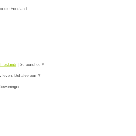
incie Friesland.
riesland/
|
Screenshot
▼
w leven. Behalve een
▼
tiewoningen