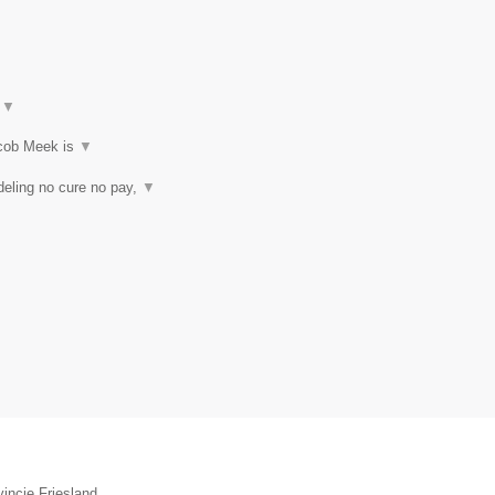
t
▼
acob Meek is
▼
eling no cure no pay,
▼
incie Friesland.