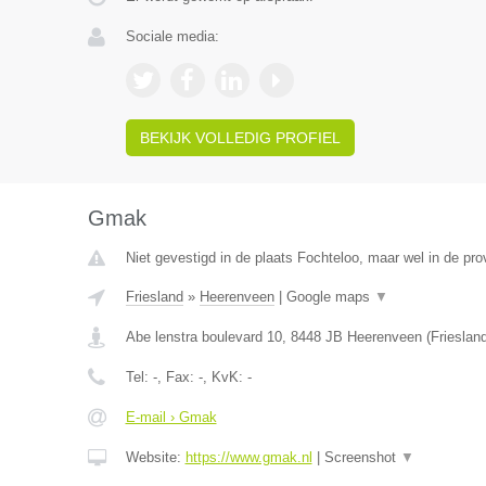
Sociale media:
BEKIJK VOLLEDIG PROFIEL
Gmak
Niet gevestigd in de plaats Fochteloo, maar wel in de prov
Friesland
»
Heerenveen
|
Google maps
▼
Abe lenstra boulevard 10
,
8448 JB
Heerenveen
(
Frieslan
Tel:
-
, Fax:
-
, KvK:
-
E-mail › Gmak
Website:
https://www.gmak.nl
|
Screenshot
▼