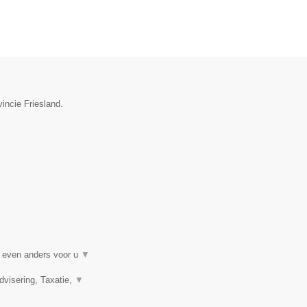
incie Friesland.
t even anders voor u
▼
visering, Taxatie,
▼