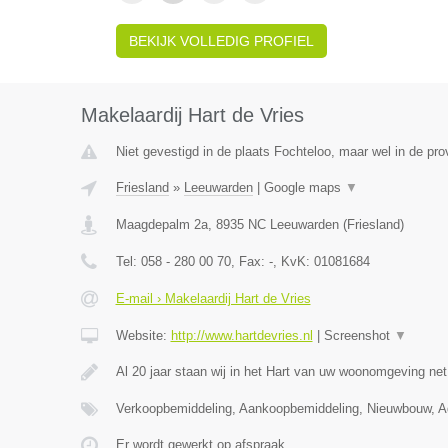
BEKIJK VOLLEDIG PROFIEL
Makelaardij Hart de Vries
Niet gevestigd in de plaats Fochteloo, maar wel in de prov
Friesland
»
Leeuwarden
|
Google maps
▼
Maagdepalm 2a
,
8935 NC
Leeuwarden
(
Friesland
)
Tel:
058 - 280 00 70
, Fax:
-
, KvK:
01081684
E-mail › Makelaardij Hart de Vries
Website:
http://www.hartdevries.nl
|
Screenshot
▼
Al 20 jaar staan wij in het Hart van uw woonomgeving ne
Verkoopbemiddeling, Aankoopbemiddeling, Nieuwbouw, Ad
Er wordt gewerkt op afspraak.