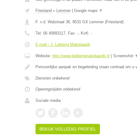
Friesland
»
Lemmer
|
Google maps
▼
F. v.d. Walstraat 36
,
8531 GX
Lemmer
(
Friesland
)
Tel:
06 40893117
, Fax:
-
, KvK:
-
E-mail › J. Lebbing Makelaardij
Website:
http://www.jlebbingmakelaardij.nl
|
Screenshot
Persoonlijke aanpak en begeleiding staan centraal om u v
Diensten onbekend
Openingstijden onbekend
Sociale media:
BEKIJK VOLLEDIG PROFIEL