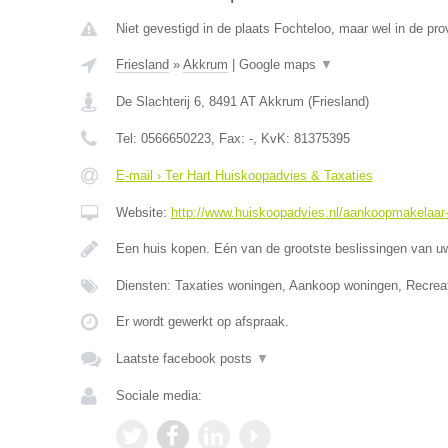
Niet gevestigd in de plaats Fochteloo, maar wel in de prov
Friesland
»
Akkrum
|
Google maps
▼
De Slachterij 6
,
8491 AT
Akkrum
(
Friesland
)
Tel:
0566650223
, Fax:
-
, KvK:
81375395
E-mail › Ter Hart Huiskoopadvies & Taxaties
Website:
http://www.huiskoopadvies.nl/aankoopmakelaar-f
Een huis kopen. Eén van de grootste beslissingen van u
Diensten: Taxaties woningen, Aankoop woningen, Recrea
Er wordt gewerkt op afspraak.
Laatste facebook posts
▼
Sociale media: