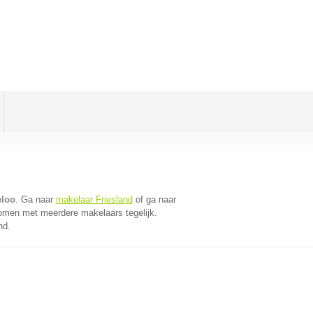
eloo
. Ga naar
makelaar Friesland
of ga naar
komen met meerdere makelaars tegelijk.
nd.