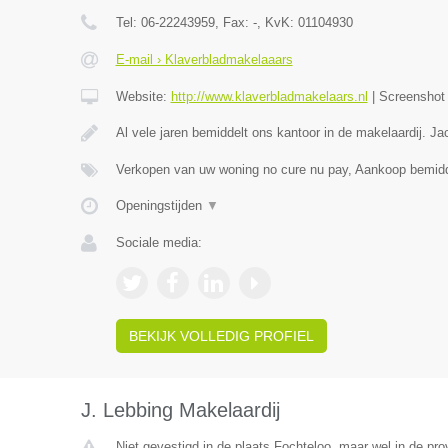
Tel:
06-22243959
, Fax:
-
, KvK:
01104930
E-mail › Klaverbladmakelaaars
Website:
http://www.klaverbladmakelaars.nl
|
Screensho
Al vele jaren bemiddelt ons kantoor in de makelaardij. J
Verkopen van uw woning no cure nu pay, Aankoop bemidd
Openingstijden
▼
Sociale media:
BEKIJK VOLLEDIG PROFIEL
J. Lebbing Makelaardij
Niet gevestigd in de plaats Fochteloo, maar wel in de prov