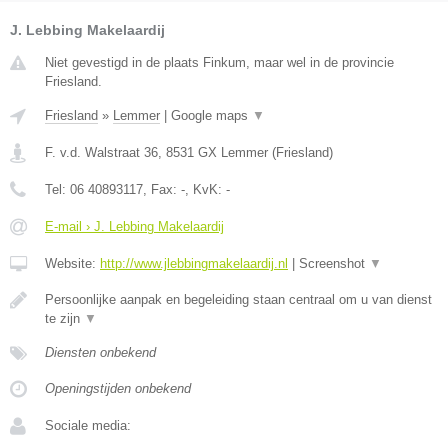
J. Lebbing Makelaardij
Niet gevestigd in de plaats Finkum, maar wel in de provincie
Friesland.
Friesland
»
Lemmer
|
Google maps
▼
F. v.d. Walstraat 36
,
8531 GX
Lemmer
(
Friesland
)
Tel:
06 40893117
, Fax:
-
, KvK:
-
E-mail › J. Lebbing Makelaardij
Website:
http://www.jlebbingmakelaardij.nl
|
Screenshot
▼
Persoonlijke aanpak en begeleiding staan centraal om u van dienst
te zijn
▼
Diensten onbekend
Openingstijden onbekend
Sociale media: