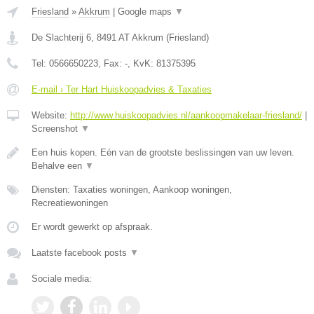
Friesland
»
Akkrum
|
Google maps
▼
De Slachterij 6
,
8491 AT
Akkrum
(
Friesland
)
Tel:
0566650223
, Fax:
-
, KvK:
81375395
E-mail › Ter Hart Huiskoopadvies & Taxaties
Website:
http://www.huiskoopadvies.nl/aankoopmakelaar-friesland/
|
Screenshot
▼
Een huis kopen. Eén van de grootste beslissingen van uw leven.
Behalve een
▼
Diensten: Taxaties woningen, Aankoop woningen,
Recreatiewoningen
Er wordt gewerkt op afspraak.
Laatste facebook posts
▼
Sociale media: