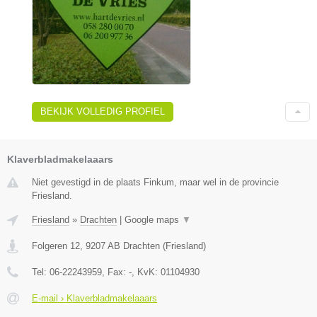
BEKIJK VOLLEDIG PROFIEL
Klaverbladmakelaaars
Niet gevestigd in de plaats Finkum, maar wel in de provincie
Friesland.
Friesland
»
Drachten
|
Google maps
▼
Folgeren 12
,
9207 AB
Drachten
(
Friesland
)
Tel:
06-22243959
, Fax:
-
, KvK:
01104930
E-mail › Klaverbladmakelaaars