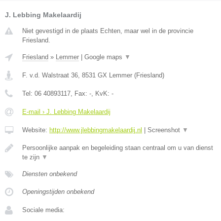
J. Lebbing Makelaardij
Niet gevestigd in de plaats Echten, maar wel in de provincie
Friesland.
Friesland
»
Lemmer
|
Google maps
▼
F. v.d. Walstraat 36
,
8531 GX
Lemmer
(
Friesland
)
Tel:
06 40893117
, Fax:
-
, KvK:
-
E-mail › J. Lebbing Makelaardij
Website:
http://www.jlebbingmakelaardij.nl
|
Screenshot
▼
Persoonlijke aanpak en begeleiding staan centraal om u van dienst
te zijn
▼
Diensten onbekend
Openingstijden onbekend
Sociale media: