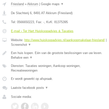
Friesland
»
Akkrum
|
Google maps
▼
De Slachterij 6
,
8491 AT
Akkrum
(
Friesland
)
Tel:
0566650223
, Fax:
-
, KvK:
81375395
E-mail › Ter Hart Huiskoopadvies & Taxaties
Website:
http://www.huiskoopadvies.nl/aankoopmakelaar-friesland/
|
Screenshot
▼
Een huis kopen. Eén van de grootste beslissingen van uw leven.
Behalve een
▼
Diensten: Taxaties woningen, Aankoop woningen,
Recreatiewoningen
Er wordt gewerkt op afspraak.
Laatste facebook posts
▼
Sociale media: