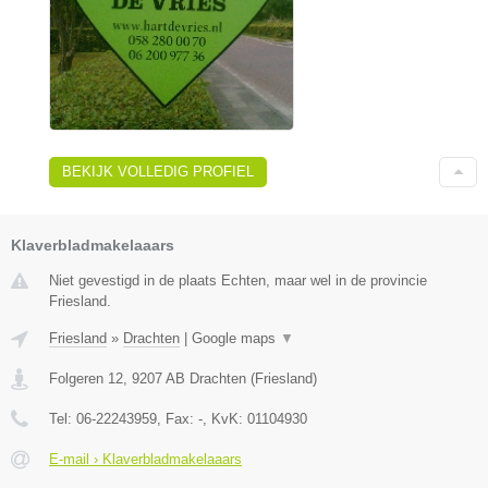
BEKIJK VOLLEDIG PROFIEL
Klaverbladmakelaaars
Niet gevestigd in de plaats Echten, maar wel in de provincie
Friesland.
Friesland
»
Drachten
|
Google maps
▼
Folgeren 12
,
9207 AB
Drachten
(
Friesland
)
Tel:
06-22243959
, Fax:
-
, KvK:
01104930
E-mail › Klaverbladmakelaaars