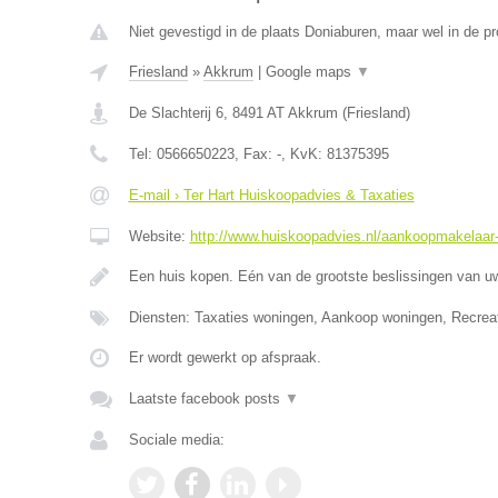
Niet gevestigd in de plaats Doniaburen, maar wel in de pr
Friesland
»
Akkrum
|
Google maps
▼
De Slachterij 6
,
8491 AT
Akkrum
(
Friesland
)
Tel:
0566650223
, Fax:
-
, KvK:
81375395
E-mail › Ter Hart Huiskoopadvies & Taxaties
Website:
http://www.huiskoopadvies.nl/aankoopmakelaar-f
Een huis kopen. Eén van de grootste beslissingen van u
Diensten: Taxaties woningen, Aankoop woningen, Recrea
Er wordt gewerkt op afspraak.
Laatste facebook posts
▼
Sociale media: