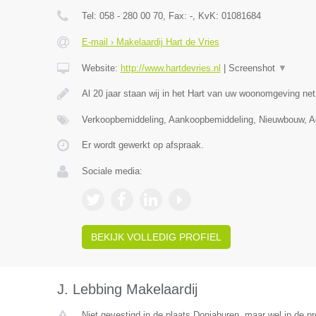
Tel:
058 - 280 00 70
, Fax:
-
, KvK:
01081684
E-mail › Makelaardij Hart de Vries
Website:
http://www.hartdevries.nl
|
Screenshot
▼
Al 20 jaar staan wij in het Hart van uw woonomgeving ne
Verkoopbemiddeling, Aankoopbemiddeling, Nieuwbouw, Ad
Er wordt gewerkt op afspraak.
Sociale media:
BEKIJK VOLLEDIG PROFIEL
J. Lebbing Makelaardij
Niet gevestigd in de plaats Doniaburen, maar wel in de pr