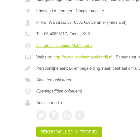
Friesland
»
Lemmer
|
Google maps
▼
F. v.d. Walstraat 36
,
8531 GX
Lemmer
(
Friesland
)
Tel:
06 40893117
, Fax:
-
, KvK:
-
E-mail › J. Lebbing Makelaardij
Website:
http://www.jlebbingmakelaardij.nl
|
Screenshot
Persoonlijke aanpak en begeleiding staan centraal om u v
Diensten onbekend
Openingstijden onbekend
Sociale media:
BEKIJK VOLLEDIG PROFIEL