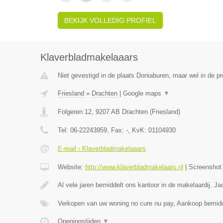
BEKIJK VOLLEDIG PROFIEL
Klaverbladmakelaaars
Niet gevestigd in de plaats Doniaburen, maar wel in de pr
Friesland
»
Drachten
|
Google maps
▼
Folgeren 12
,
9207 AB
Drachten
(
Friesland
)
Tel:
06-22243959
, Fax:
-
, KvK:
01104930
E-mail › Klaverbladmakelaaars
Website:
http://www.klaverbladmakelaars.nl
|
Screensho
Al vele jaren bemiddelt ons kantoor in de makelaardij. J
Verkopen van uw woning no cure nu pay, Aankoop bemidd
Openingstijden
▼