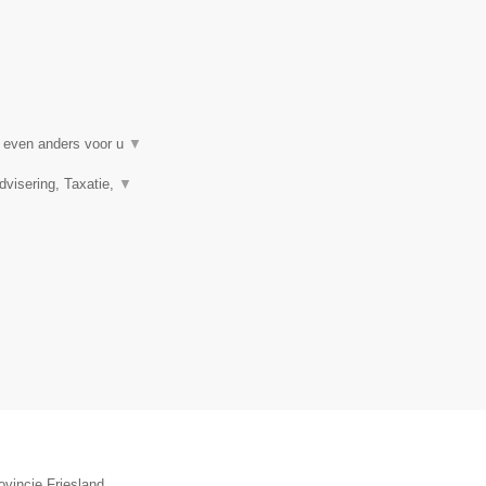
t even anders voor u
▼
visering, Taxatie,
▼
ovincie Friesland.