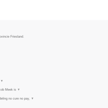
ovincie Friesland.
t
▼
acob Meek is
▼
eling no cure no pay,
▼