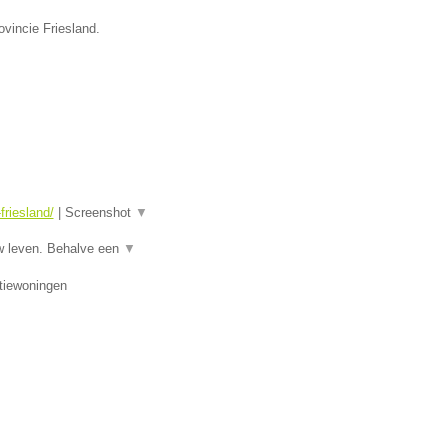
ovincie Friesland.
riesland/
|
Screenshot
▼
w leven. Behalve een
▼
tiewoningen