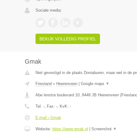
Sociale media:
BEKIJK VOLLEDIG PROFIEL
Gmak
Niet gevestigd in de plaats Doniaburen, maar wel in de pr
Friesland
»
Heerenveen
|
Google maps
▼
Abe lenstra boulevard 10
,
8448 JB
Heerenveen
(
Frieslan
Tel:
-
, Fax:
-
, KvK:
-
E-mail › Gmak
Website:
https://www.gmak.nl
|
Screenshot
▼