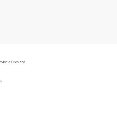
ovincie Friesland.
d
)