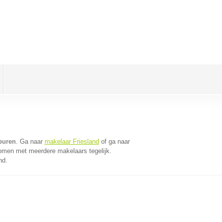
buren
. Ga naar
makelaar Friesland
of ga naar
komen met meerdere makelaars tegelijk.
nd.