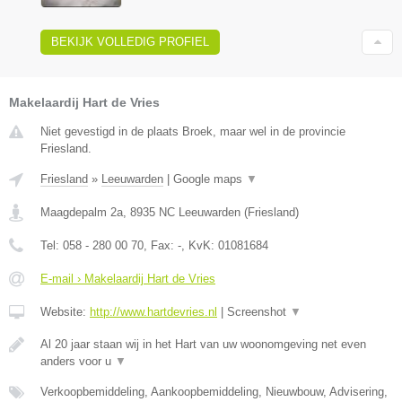
BEKIJK VOLLEDIG PROFIEL
Makelaardij Hart de Vries
Niet gevestigd in de plaats Broek, maar wel in de provincie
Friesland.
Friesland
»
Leeuwarden
|
Google maps
▼
Maagdepalm 2a
,
8935 NC
Leeuwarden
(
Friesland
)
Tel:
058 - 280 00 70
, Fax:
-
, KvK:
01081684
E-mail › Makelaardij Hart de Vries
Website:
http://www.hartdevries.nl
|
Screenshot
▼
Al 20 jaar staan wij in het Hart van uw woonomgeving net even
anders voor u
▼
Verkoopbemiddeling, Aankoopbemiddeling, Nieuwbouw, Advisering,