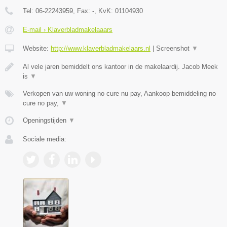
Tel:
06-22243959
, Fax:
-
, KvK:
01104930
E-mail › Klaverbladmakelaaars
Website:
http://www.klaverbladmakelaars.nl
|
Screenshot
▼
Al vele jaren bemiddelt ons kantoor in de makelaardij. Jacob Meek
is
▼
Verkopen van uw woning no cure nu pay, Aankoop bemiddeling no
cure no pay,
▼
Openingstijden
▼
Sociale media: