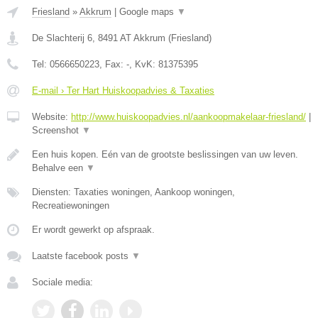
Friesland
»
Akkrum
|
Google maps
▼
De Slachterij 6
,
8491 AT
Akkrum
(
Friesland
)
Tel:
0566650223
, Fax:
-
, KvK:
81375395
E-mail › Ter Hart Huiskoopadvies & Taxaties
Website:
http://www.huiskoopadvies.nl/aankoopmakelaar-friesland/
|
Screenshot
▼
Een huis kopen. Eén van de grootste beslissingen van uw leven.
Behalve een
▼
Diensten: Taxaties woningen, Aankoop woningen,
Recreatiewoningen
Er wordt gewerkt op afspraak.
Laatste facebook posts
▼
Sociale media: