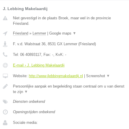
J. Lebbing Makelaardij
Niet gevestigd in de plaats Broek, maar wel in de provincie
Friesland.
Friesland
»
Lemmer
|
Google maps
▼
F. v.d. Walstraat 36
,
8531 GX
Lemmer
(
Friesland
)
Tel:
06 40893117
, Fax:
-
, KvK:
-
E-mail › J. Lebbing Makelaardij
Website:
http://www.jlebbingmakelaardij.nl
|
Screenshot
▼
Persoonlijke aanpak en begeleiding staan centraal om u van dienst
te zijn
▼
Diensten onbekend
Openingstijden onbekend
Sociale media: