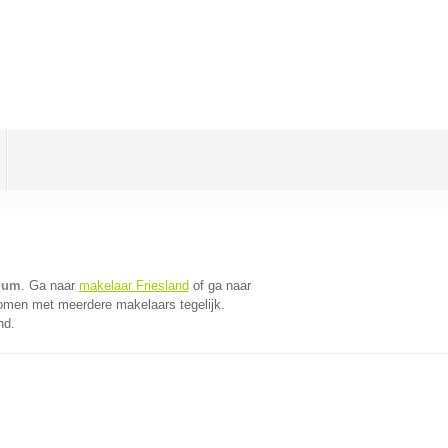
gum
. Ga naar
makelaar Friesland
of ga naar
komen met meerdere makelaars tegelijk.
nd.