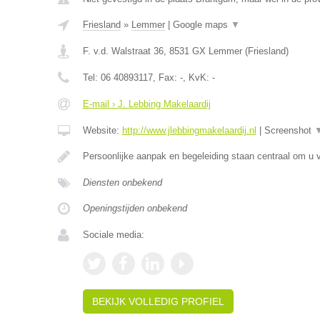
Friesland
»
Lemmer
|
Google maps
▼
F. v.d. Walstraat 36
,
8531 GX
Lemmer
(
Friesland
)
Tel:
06 40893117
, Fax:
-
, KvK:
-
E-mail › J. Lebbing Makelaardij
Website:
http://www.jlebbingmakelaardij.nl
|
Screenshot
Persoonlijke aanpak en begeleiding staan centraal om u v
Diensten onbekend
Openingstijden onbekend
Sociale media:
BEKIJK VOLLEDIG PROFIEL