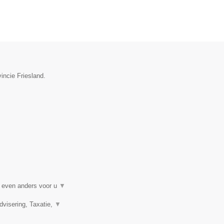
incie Friesland.
t even anders voor u
▼
visering, Taxatie,
▼