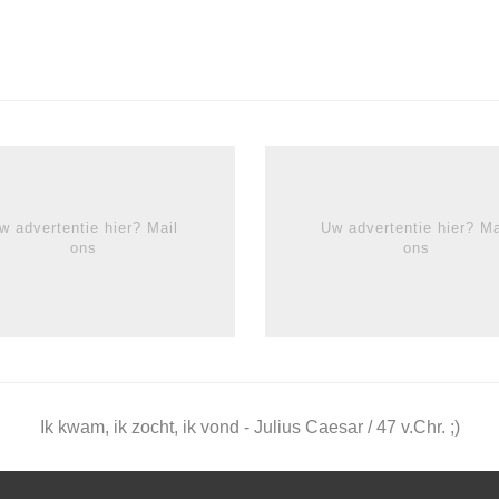
w advertentie hier? Mail
Uw advertentie hier? Ma
ons
ons
Ik kwam, ik zocht, ik vond - Julius Caesar / 47 v.Chr. ;)