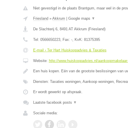
Niet gevestigd in de plaats Brantgum, maar wel in de prov
Friesland
»
Akkrum
|
Google maps
▼
De Slachterij 6
,
8491 AT
Akkrum
(
Friesland
)
Tel:
0566650223
, Fax:
-
, KvK:
81375395
E-mail › Ter Hart Huiskoopadvies & Taxaties
Website:
http://www.huiskoopadvies.nl/aankoopmakelaar-f
Een huis kopen. Eén van de grootste beslissingen van u
Diensten: Taxaties woningen, Aankoop woningen, Recrea
Er wordt gewerkt op afspraak.
Laatste facebook posts
▼
Sociale media: