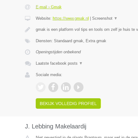
E-mail › Gmak
Website:
https://www.gmak.nl
|
Screenshot
▼
gmak is een platform vol tips en tools om zelf je huis te 
Diensten: Standaard gmak, Extra gmak
Openingstijden onbekend
Laatste facebook posts
▼
Sociale media:
BEKIJK VOLLEDIG PROFIEL
J. Lebbing Makelaardij
Niet gevestigd in de plaats Brantgum, maar wel in de prov