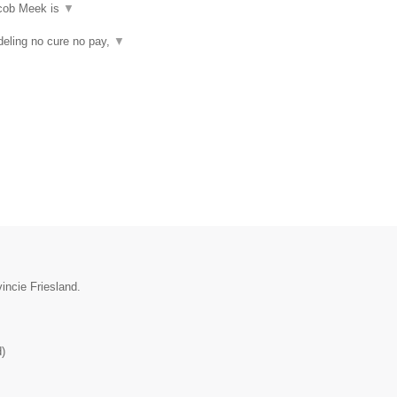
acob Meek is
▼
eling no cure no pay,
▼
incie Friesland.
d
)