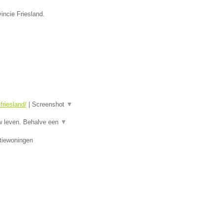
incie Friesland.
riesland/
|
Screenshot
▼
w leven. Behalve een
▼
tiewoningen