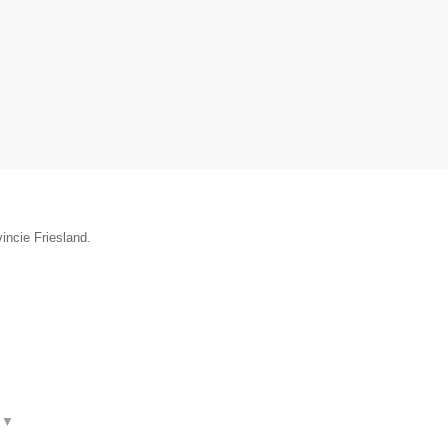
incie Friesland.
t
▼