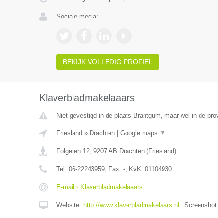
Sociale media:
BEKIJK VOLLEDIG PROFIEL
Klaverbladmakelaaars
Niet gevestigd in de plaats Brantgum, maar wel in de prov
Friesland
»
Drachten
|
Google maps
▼
Folgeren 12
,
9207 AB
Drachten
(
Friesland
)
Tel:
06-22243959
, Fax:
-
, KvK:
01104930
E-mail › Klaverbladmakelaaars
Website:
http://www.klaverbladmakelaars.nl
|
Screensho