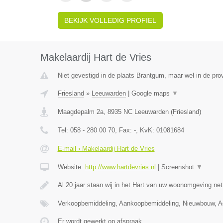
BEKIJK VOLLEDIG PROFIEL
Makelaardij Hart de Vries
Niet gevestigd in de plaats Brantgum, maar wel in de prov
Friesland
»
Leeuwarden
|
Google maps
▼
Maagdepalm 2a
,
8935 NC
Leeuwarden
(
Friesland
)
Tel:
058 - 280 00 70
, Fax:
-
, KvK:
01081684
E-mail › Makelaardij Hart de Vries
Website:
http://www.hartdevries.nl
|
Screenshot
▼
Al 20 jaar staan wij in het Hart van uw woonomgeving ne
Verkoopbemiddeling, Aankoopbemiddeling, Nieuwbouw, Ad
Er wordt gewerkt op afspraak.