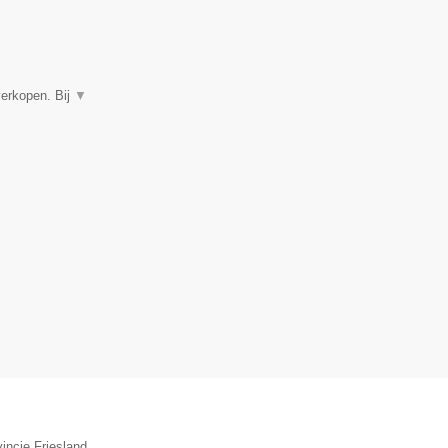
verkopen. Bij
▼
incie Friesland.