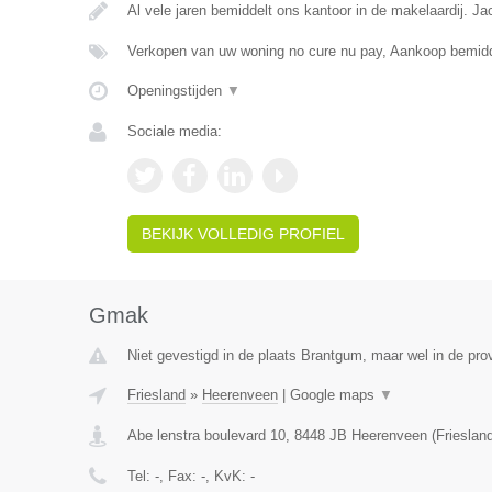
Al vele jaren bemiddelt ons kantoor in de makelaardij. J
Verkopen van uw woning no cure nu pay, Aankoop bemidd
Openingstijden
▼
Sociale media:
BEKIJK VOLLEDIG PROFIEL
Gmak
Niet gevestigd in de plaats Brantgum, maar wel in de prov
Friesland
»
Heerenveen
|
Google maps
▼
Abe lenstra boulevard 10
,
8448 JB
Heerenveen
(
Frieslan
Tel:
-
, Fax:
-
, KvK:
-