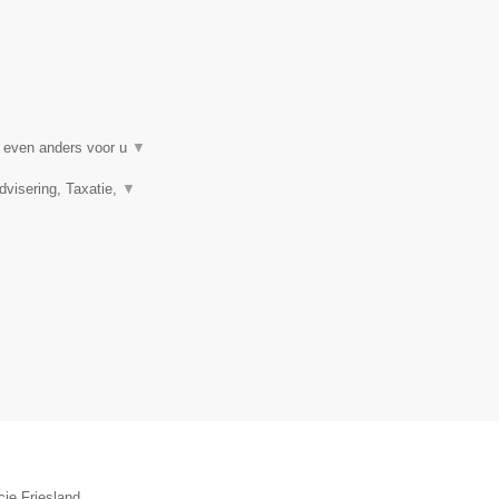
t even anders voor u
▼
visering, Taxatie,
▼
ie Friesland.