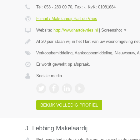
Tel:
058 - 280 00 70
, Fax:
-
, KvK:
01081684
E-mail › Makelaardij Hart de Vries
Website:
http://www.hartdevries.nl
|
Screenshot
▼
Al 20 jaar staan wij in het Hart van uw woonomgeving ne
Verkoopbemiddeling, Aankoopbemiddeling, Nieuwbouw, Ad
Er wordt gewerkt op afspraak.
Sociale media:
BEKIJK VOLLEDIG PROFIEL
J. Lebbing Makelaardij
Niet gevestigd in de plaats Bozum, maar wel in de provinc