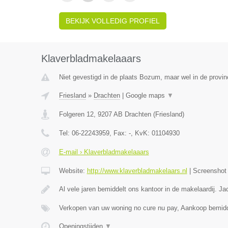
BEKIJK VOLLEDIG PROFIEL
Klaverbladmakelaaars
Niet gevestigd in de plaats Bozum, maar wel in de provinc
Friesland
»
Drachten
|
Google maps
▼
Folgeren 12
,
9207 AB
Drachten
(
Friesland
)
Tel:
06-22243959
, Fax:
-
, KvK:
01104930
E-mail › Klaverbladmakelaaars
Website:
http://www.klaverbladmakelaars.nl
|
Screensho
Al vele jaren bemiddelt ons kantoor in de makelaardij. J
Verkopen van uw woning no cure nu pay, Aankoop bemidd
Openingstijden
▼