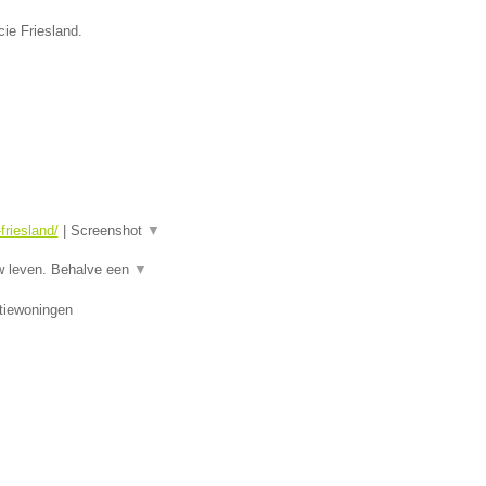
ie Friesland.
riesland/
|
Screenshot
▼
w leven. Behalve een
▼
tiewoningen