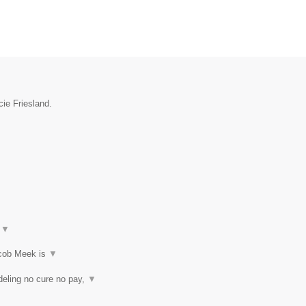
ie Friesland.
t
▼
acob Meek is
▼
eling no cure no pay,
▼