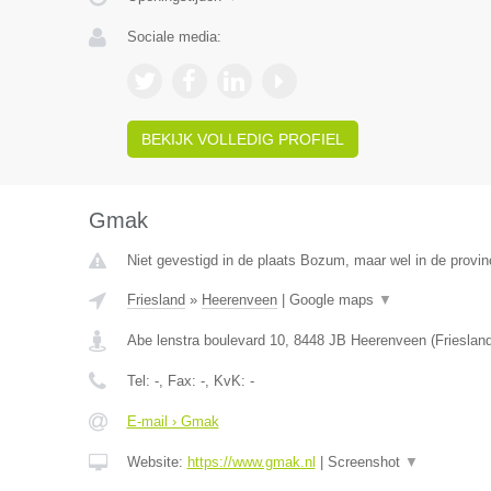
Sociale media:
BEKIJK VOLLEDIG PROFIEL
Gmak
Niet gevestigd in de plaats Bozum, maar wel in de provinc
Friesland
»
Heerenveen
|
Google maps
▼
Abe lenstra boulevard 10
,
8448 JB
Heerenveen
(
Frieslan
Tel:
-
, Fax:
-
, KvK:
-
E-mail › Gmak
Website:
https://www.gmak.nl
|
Screenshot
▼