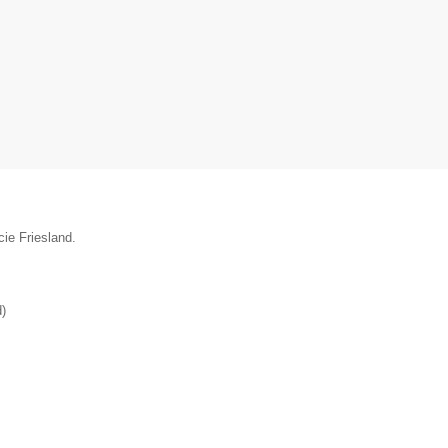
ie Friesland.
d
)