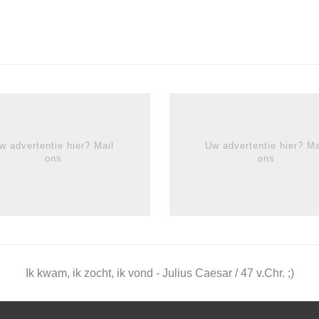
w advertentie hier? Mail
Uw advertentie hier? Ma
ons
ons
Ik kwam, ik zocht, ik vond - Julius Caesar / 47 v.Chr. ;)