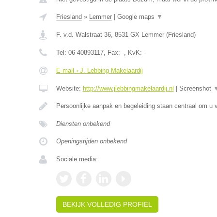
Friesland
»
Lemmer
|
Google maps
▼
F. v.d. Walstraat 36
,
8531 GX
Lemmer
(
Friesland
)
Tel:
06 40893117
, Fax:
-
, KvK:
-
E-mail › J. Lebbing Makelaardij
Website:
http://www.jlebbingmakelaardij.nl
|
Screenshot
Persoonlijke aanpak en begeleiding staan centraal om u v
Diensten onbekend
Openingstijden onbekend
Sociale media:
BEKIJK VOLLEDIG PROFIEL