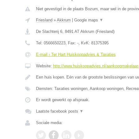
Niet gevestigd in de plaats Bozum, maar wel in de provinc
Friesland
»
Akkrum
|
Google maps
▼
De Slachterij 6
,
8491 AT
Akkrum
(
Friesland
)
Tel:
0566650223
, Fax:
-
, KvK:
81375395
E-mail › Ter Hart Huiskoopadvies & Taxaties
Website:
http://www.huiskoopadvies.nl/aankoopmakelaar-f
Een huis kopen. Eén van de grootste beslissingen van u
Diensten: Taxaties woningen, Aankoop woningen, Recrea
Er wordt gewerkt op afspraak.
Laatste facebook posts
▼
Sociale media: