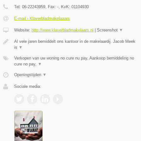
Tel:
06-22243959
, Fax:
-
, KvK:
01104930
E-mail › Klaverbladmakelaaars
Website:
http://www.klaverbladmakelaars.nl
|
Screenshot
▼
Al vele jaren bemiddelt ons kantoor in de makelaardij. Jacob Meek
is
▼
Verkopen van uw woning no cure nu pay, Aankoop bemiddeling no
cure no pay,
▼
Openingstijden
▼
Sociale media: