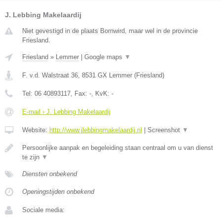
J. Lebbing Makelaardij
Niet gevestigd in de plaats Bornwird, maar wel in de provincie
Friesland.
Friesland
»
Lemmer
|
Google maps
▼
F. v.d. Walstraat 36
,
8531 GX
Lemmer
(
Friesland
)
Tel:
06 40893117
, Fax:
-
, KvK:
-
E-mail › J. Lebbing Makelaardij
Website:
http://www.jlebbingmakelaardij.nl
|
Screenshot
▼
Persoonlijke aanpak en begeleiding staan centraal om u van dienst
te zijn
▼
Diensten onbekend
Openingstijden onbekend
Sociale media: