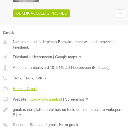
BEKIJK VOLLEDIG PROFIEL
Gmak
Niet gevestigd in de plaats Bornwird, maar wel in de provincie
Friesland.
Friesland
»
Heerenveen
|
Google maps
▼
Abe lenstra boulevard 10
,
8448 JB
Heerenveen
(
Friesland
)
Tel:
-
, Fax:
-
, KvK:
-
E-mail › Gmak
Website:
https://www.gmak.nl
|
Screenshot
▼
gmak is een platform vol tips en tools om zelf je huis te verkopen.
Bij
▼
Diensten: Standaard gmak, Extra gmak