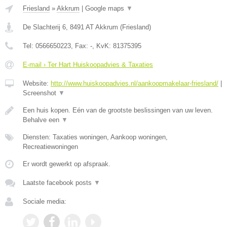
Friesland
»
Akkrum
|
Google maps
▼
De Slachterij 6
,
8491 AT
Akkrum
(
Friesland
)
Tel:
0566650223
, Fax:
-
, KvK:
81375395
E-mail › Ter Hart Huiskoopadvies & Taxaties
Website:
http://www.huiskoopadvies.nl/aankoopmakelaar-friesland/
|
Screenshot
▼
Een huis kopen. Eén van de grootste beslissingen van uw leven.
Behalve een
▼
Diensten: Taxaties woningen, Aankoop woningen,
Recreatiewoningen
Er wordt gewerkt op afspraak.
Laatste facebook posts
▼
Sociale media: