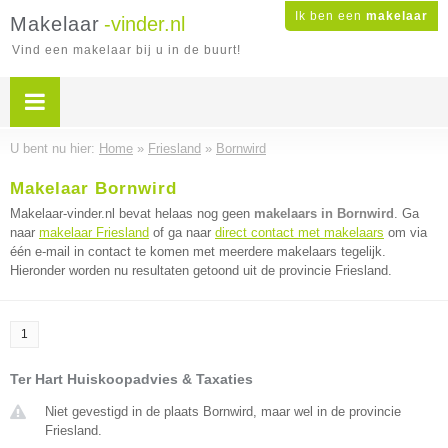
Ik ben een
makelaar
Makelaar
-vinder.nl
Vind een makelaar bij u in de buurt!
U bent nu hier:
Home
»
Friesland
»
Bornwird
Makelaar Bornwird
Makelaar-vinder.nl bevat helaas nog geen
makelaars in Bornwird
. Ga
naar
makelaar Friesland
of ga naar
direct contact met makelaars
om via
één e-mail in contact te komen met meerdere makelaars tegelijk.
Hieronder worden nu resultaten getoond uit de provincie Friesland.
1
Ter Hart Huiskoopadvies & Taxaties
Niet gevestigd in de plaats Bornwird, maar wel in de provincie
Friesland.