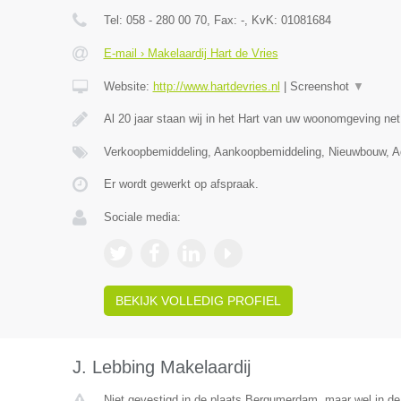
Tel:
058 - 280 00 70
, Fax:
-
, KvK:
01081684
E-mail › Makelaardij Hart de Vries
Website:
http://www.hartdevries.nl
|
Screenshot
▼
Al 20 jaar staan wij in het Hart van uw woonomgeving ne
Verkoopbemiddeling, Aankoopbemiddeling, Nieuwbouw, Ad
Er wordt gewerkt op afspraak.
Sociale media:
BEKIJK VOLLEDIG PROFIEL
J. Lebbing Makelaardij
Niet gevestigd in de plaats Bergumerdam, maar wel in de 