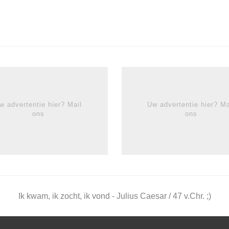
w advertentie hier? Mail
Uw advertentie hier? Ma
ons
ons
Ik kwam, ik zocht, ik vond - Julius Caesar / 47 v.Chr. ;)