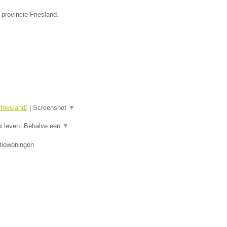
provincie Friesland.
riesland/
|
Screenshot
▼
w leven. Behalve een
▼
tiewoningen