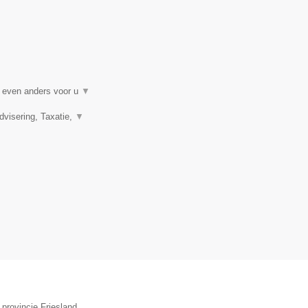
t even anders voor u
▼
visering, Taxatie,
▼
provincie Friesland.