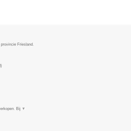
provincie Friesland.
d
)
verkopen. Bij
▼