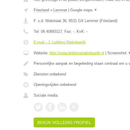
Friesland
»
Lemmer
|
Google maps
▼
F. v.d. Walstraat 36
,
8531 GX
Lemmer
(
Friesland
)
Tel:
06 40893117
, Fax:
-
, KvK:
-
E-mail › J. Lebbing Makelaardij
Website:
http://www.jlebbingmakelaardij.nl
|
Screenshot
Persoonlijke aanpak en begeleiding staan centraal om u v
Diensten onbekend
Openingstijden onbekend
Sociale media:
BEKIJK VOLLEDIG PROFIEL