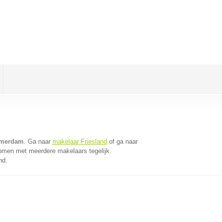
umerdam
. Ga naar
makelaar Friesland
of ga naar
komen met meerdere makelaars tegelijk.
nd.