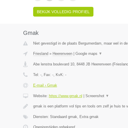
BEKIJK VOLLEDIG PROFIEL
Gmak
Niet gevestigd in de plaats Bergumerdam, maar wel in de 
Friesland
»
Heerenveen
|
Google maps
▼
Abe lenstra boulevard 10
,
8448 JB
Heerenveen
(
Frieslan
Tel:
-
, Fax:
-
, KvK:
-
E-mail › Gmak
Website:
https://www.gmak.nl
|
Screenshot
▼
gmak is een platform vol tips en tools om zelf je huis te 
Diensten: Standaard gmak, Extra gmak
Openingstijden onbekend