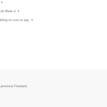
t
▼
acob Meek is
▼
eling no cure no pay,
▼
provincie Friesland.