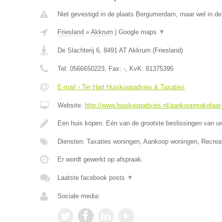
Niet gevestigd in de plaats Bergumerdam, maar wel in de 
Friesland
»
Akkrum
|
Google maps
▼
De Slachterij 6
,
8491 AT
Akkrum
(
Friesland
)
Tel:
0566650223
, Fax:
-
, KvK:
81375395
E-mail › Ter Hart Huiskoopadvies & Taxaties
Website:
http://www.huiskoopadvies.nl/aankoopmakelaar-f
Een huis kopen. Eén van de grootste beslissingen van u
Diensten: Taxaties woningen, Aankoop woningen, Recrea
Er wordt gewerkt op afspraak.
Laatste facebook posts
▼
Sociale media: