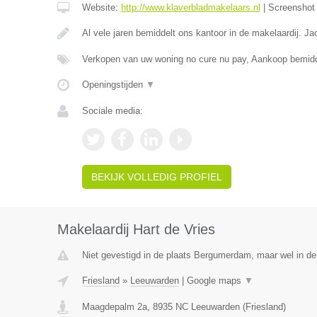
Website:
http://www.klaverbladmakelaars.nl
|
Screensho
Al vele jaren bemiddelt ons kantoor in de makelaardij. J
Verkopen van uw woning no cure nu pay, Aankoop bemidd
Openingstijden
▼
Sociale media:
BEKIJK VOLLEDIG PROFIEL
Makelaardij Hart de Vries
Niet gevestigd in de plaats Bergumerdam, maar wel in de 
Friesland
»
Leeuwarden
|
Google maps
▼
Maagdepalm 2a
,
8935 NC
Leeuwarden
(
Friesland
)