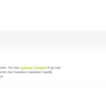
ehiem
. Ga naar
makelaar Friesland
of ga naar
komen met meerdere makelaars tegelijk.
nd.