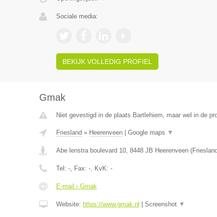
Sociale media:
BEKIJK VOLLEDIG PROFIEL
Gmak
Niet gevestigd in de plaats Bartlehiem, maar wel in de pro
Friesland
»
Heerenveen
|
Google maps
▼
Abe lenstra boulevard 10
,
8448 JB
Heerenveen
(
Frieslan
Tel:
-
, Fax:
-
, KvK:
-
E-mail › Gmak
Website:
https://www.gmak.nl
|
Screenshot
▼