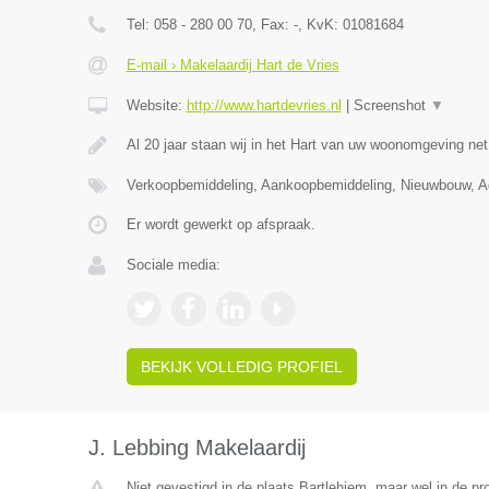
Tel:
058 - 280 00 70
, Fax:
-
, KvK:
01081684
E-mail › Makelaardij Hart de Vries
Website:
http://www.hartdevries.nl
|
Screenshot
▼
Al 20 jaar staan wij in het Hart van uw woonomgeving ne
Verkoopbemiddeling, Aankoopbemiddeling, Nieuwbouw, Ad
Er wordt gewerkt op afspraak.
Sociale media:
BEKIJK VOLLEDIG PROFIEL
J. Lebbing Makelaardij
Niet gevestigd in de plaats Bartlehiem, maar wel in de pro