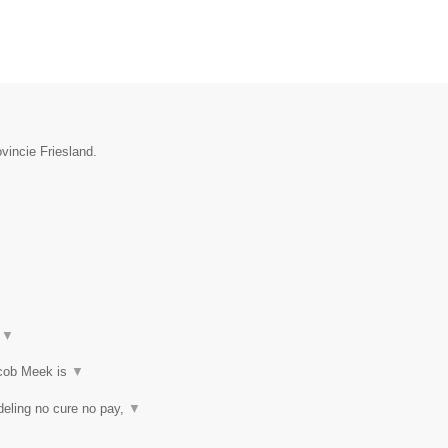
vincie Friesland.
t
▼
acob Meek is
▼
eling no cure no pay,
▼