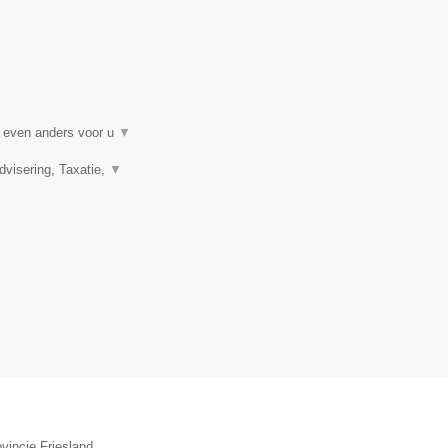
t even anders voor u
▼
visering, Taxatie,
▼
vincie Friesland.