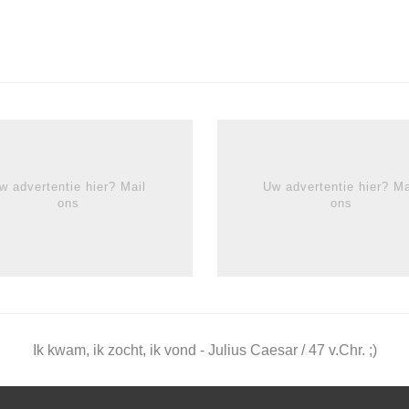
w advertentie hier? Mail
Uw advertentie hier? Ma
ons
ons
Ik kwam, ik zocht, ik vond - Julius Caesar / 47 v.Chr. ;)