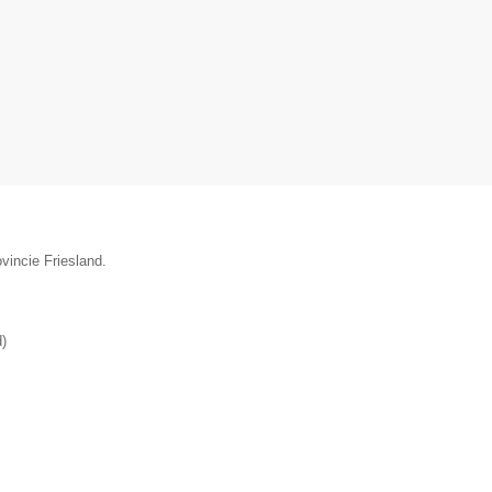
vincie Friesland.
d
)