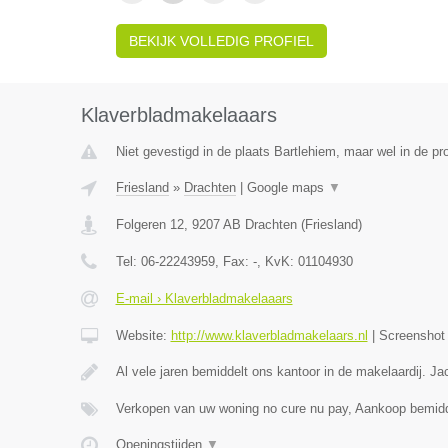
BEKIJK VOLLEDIG PROFIEL
Klaverbladmakelaaars
Niet gevestigd in de plaats Bartlehiem, maar wel in de pro
Friesland
»
Drachten
|
Google maps
▼
Folgeren 12
,
9207 AB
Drachten
(
Friesland
)
Tel:
06-22243959
, Fax:
-
, KvK:
01104930
E-mail › Klaverbladmakelaaars
Website:
http://www.klaverbladmakelaars.nl
|
Screensho
Al vele jaren bemiddelt ons kantoor in de makelaardij. J
Verkopen van uw woning no cure nu pay, Aankoop bemidd
Openingstijden
▼