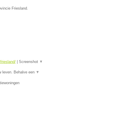
vincie Friesland.
riesland/
|
Screenshot
▼
w leven. Behalve een
▼
tiewoningen