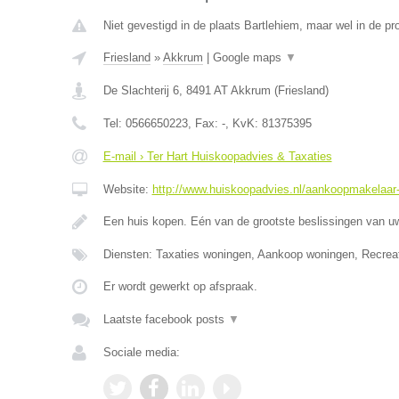
Niet gevestigd in de plaats Bartlehiem, maar wel in de pro
Friesland
»
Akkrum
|
Google maps
▼
De Slachterij 6
,
8491 AT
Akkrum
(
Friesland
)
Tel:
0566650223
, Fax:
-
, KvK:
81375395
E-mail › Ter Hart Huiskoopadvies & Taxaties
Website:
http://www.huiskoopadvies.nl/aankoopmakelaar-f
Een huis kopen. Eén van de grootste beslissingen van u
Diensten: Taxaties woningen, Aankoop woningen, Recrea
Er wordt gewerkt op afspraak.
Laatste facebook posts
▼
Sociale media: