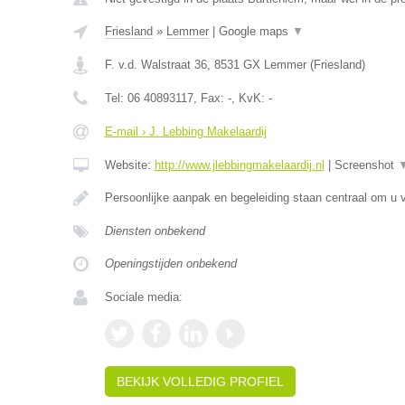
Friesland
»
Lemmer
|
Google maps
▼
F. v.d. Walstraat 36
,
8531 GX
Lemmer
(
Friesland
)
Tel:
06 40893117
, Fax:
-
, KvK:
-
E-mail › J. Lebbing Makelaardij
Website:
http://www.jlebbingmakelaardij.nl
|
Screenshot
Persoonlijke aanpak en begeleiding staan centraal om u v
Diensten onbekend
Openingstijden onbekend
Sociale media:
BEKIJK VOLLEDIG PROFIEL