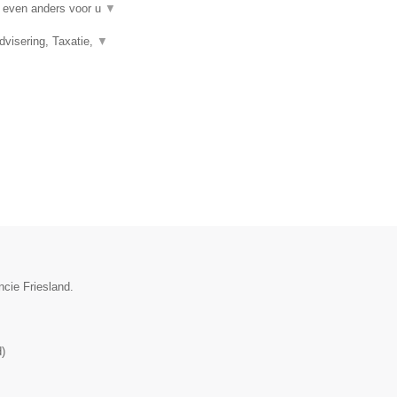
t even anders voor u
▼
visering, Taxatie,
▼
ncie Friesland.
d
)