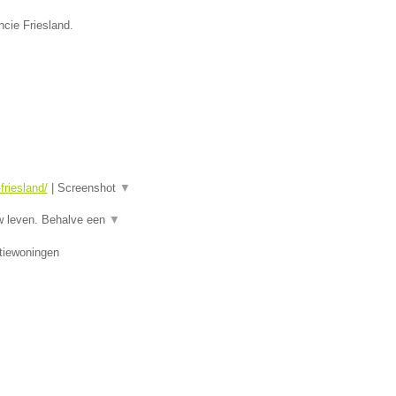
ncie Friesland.
riesland/
|
Screenshot
▼
w leven. Behalve een
▼
tiewoningen