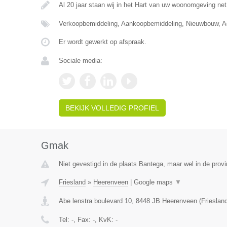
Al 20 jaar staan wij in het Hart van uw woonomgeving ne
Verkoopbemiddeling, Aankoopbemiddeling, Nieuwbouw, Ad
Er wordt gewerkt op afspraak.
Sociale media:
BEKIJK VOLLEDIG PROFIEL
Gmak
Niet gevestigd in de plaats Bantega, maar wel in de provi
Friesland
»
Heerenveen
|
Google maps
▼
Abe lenstra boulevard 10
,
8448 JB
Heerenveen
(
Frieslan
Tel:
-
, Fax:
-
, KvK:
-