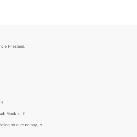
ncie Friesland.
t
▼
acob Meek is
▼
eling no cure no pay,
▼