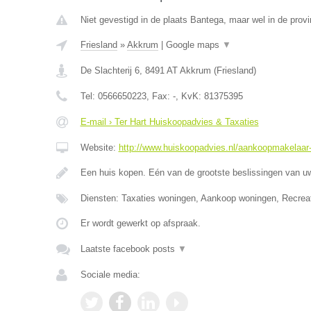
Niet gevestigd in de plaats Bantega, maar wel in de provi
Friesland
»
Akkrum
|
Google maps
▼
De Slachterij 6
,
8491 AT
Akkrum
(
Friesland
)
Tel:
0566650223
, Fax:
-
, KvK:
81375395
E-mail › Ter Hart Huiskoopadvies & Taxaties
Website:
http://www.huiskoopadvies.nl/aankoopmakelaar-f
Een huis kopen. Eén van de grootste beslissingen van u
Diensten: Taxaties woningen, Aankoop woningen, Recrea
Er wordt gewerkt op afspraak.
Laatste facebook posts
▼
Sociale media: