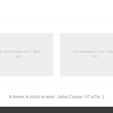
w advertentie hier? Mail
Uw advertentie hier? Ma
ons
ons
Ik kwam, ik zocht, ik vond - Julius Caesar / 47 v.Chr. ;)