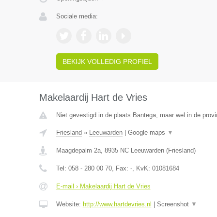
Sociale media:
BEKIJK VOLLEDIG PROFIEL
Makelaardij Hart de Vries
Niet gevestigd in de plaats Bantega, maar wel in de provi
Friesland
»
Leeuwarden
|
Google maps
▼
Maagdepalm 2a
,
8935 NC
Leeuwarden
(
Friesland
)
Tel:
058 - 280 00 70
, Fax:
-
, KvK:
01081684
E-mail › Makelaardij Hart de Vries
Website:
http://www.hartdevries.nl
|
Screenshot
▼