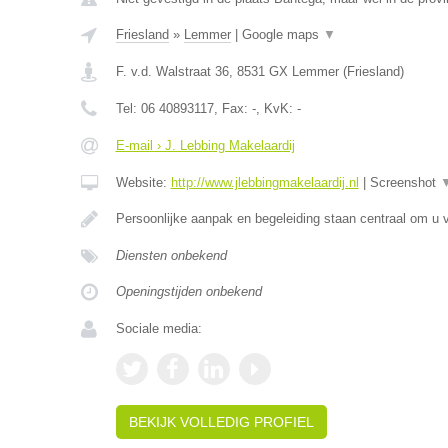
Friesland
»
Lemmer
|
Google maps
▼
F. v.d. Walstraat 36
,
8531 GX
Lemmer
(
Friesland
)
Tel:
06 40893117
, Fax:
-
, KvK:
-
E-mail › J. Lebbing Makelaardij
Website:
http://www.jlebbingmakelaardij.nl
|
Screenshot
Persoonlijke aanpak en begeleiding staan centraal om u v
Diensten onbekend
Openingstijden onbekend
Sociale media:
BEKIJK VOLLEDIG PROFIEL