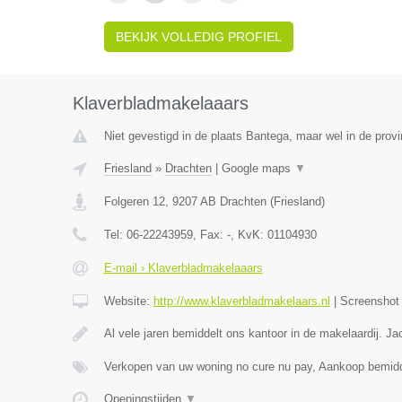
BEKIJK VOLLEDIG PROFIEL
Klaverbladmakelaaars
Niet gevestigd in de plaats Bantega, maar wel in de provi
Friesland
»
Drachten
|
Google maps
▼
Folgeren 12
,
9207 AB
Drachten
(
Friesland
)
Tel:
06-22243959
, Fax:
-
, KvK:
01104930
E-mail › Klaverbladmakelaaars
Website:
http://www.klaverbladmakelaars.nl
|
Screensho
Al vele jaren bemiddelt ons kantoor in de makelaardij. J
Verkopen van uw woning no cure nu pay, Aankoop bemidd
Openingstijden
▼