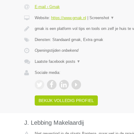
E-mail › Gmak
Website:
https://www.gmak.nl
|
Screenshot
▼
gmak is een platform vol tips en tools om zelf je huis te 
Diensten: Standaard gmak, Extra gmak
Openingstijden onbekend
Laatste facebook posts
▼
Sociale media:
BEKIJK VOLLEDIG PROFIEL
J. Lebbing Makelaardij
Niet gevestigd in de plaats Bantega, maar wel in de provi