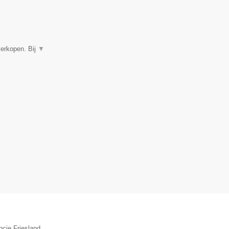
verkopen. Bij
▼
ncie Friesland.