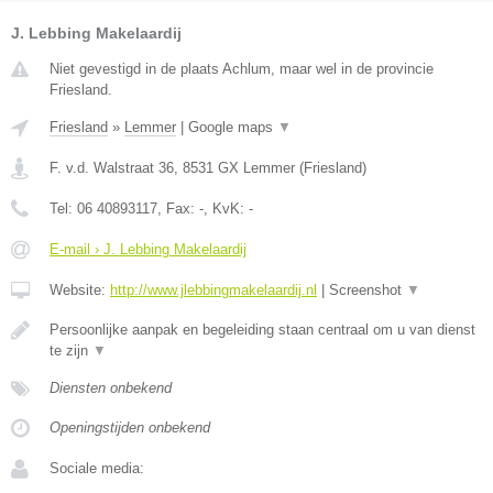
J. Lebbing Makelaardij
Niet gevestigd in de plaats Achlum, maar wel in de provincie
Friesland.
Friesland
»
Lemmer
|
Google maps
▼
F. v.d. Walstraat 36
,
8531 GX
Lemmer
(
Friesland
)
Tel:
06 40893117
, Fax:
-
, KvK:
-
E-mail › J. Lebbing Makelaardij
Website:
http://www.jlebbingmakelaardij.nl
|
Screenshot
▼
Persoonlijke aanpak en begeleiding staan centraal om u van dienst
te zijn
▼
Diensten onbekend
Openingstijden onbekend
Sociale media: