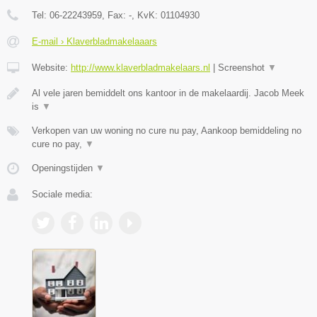
Tel:
06-22243959
, Fax:
-
, KvK:
01104930
E-mail › Klaverbladmakelaaars
Website:
http://www.klaverbladmakelaars.nl
|
Screenshot
▼
Al vele jaren bemiddelt ons kantoor in de makelaardij. Jacob Meek
is
▼
Verkopen van uw woning no cure nu pay, Aankoop bemiddeling no
cure no pay,
▼
Openingstijden
▼
Sociale media: