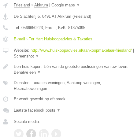
Friesland
»
Akkrum
|
Google maps
▼
De Slachterij 6
,
8491 AT
Akkrum
(
Friesland
)
Tel:
0566650223
, Fax:
-
, KvK:
81375395
E-mail › Ter Hart Huiskoopadvies & Taxaties
Website:
http://www.huiskoopadvies.nl/aankoopmakelaar-friesland/
|
Screenshot
▼
Een huis kopen. Eén van de grootste beslissingen van uw leven.
Behalve een
▼
Diensten: Taxaties woningen, Aankoop woningen,
Recreatiewoningen
Er wordt gewerkt op afspraak.
Laatste facebook posts
▼
Sociale media: