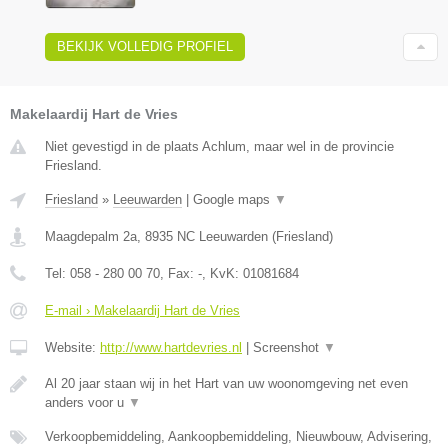
BEKIJK VOLLEDIG PROFIEL
Makelaardij Hart de Vries
Niet gevestigd in de plaats Achlum, maar wel in de provincie
Friesland.
Friesland
»
Leeuwarden
|
Google maps
▼
Maagdepalm 2a
,
8935 NC
Leeuwarden
(
Friesland
)
Tel:
058 - 280 00 70
, Fax:
-
, KvK:
01081684
E-mail › Makelaardij Hart de Vries
Website:
http://www.hartdevries.nl
|
Screenshot
▼
Al 20 jaar staan wij in het Hart van uw woonomgeving net even
anders voor u
▼
Verkoopbemiddeling, Aankoopbemiddeling, Nieuwbouw, Advisering,