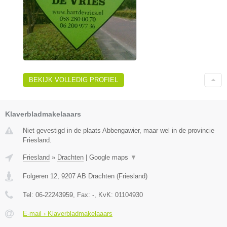
BEKIJK VOLLEDIG PROFIEL
Klaverbladmakelaaars
Niet gevestigd in de plaats Abbengawier, maar wel in de provincie
Friesland.
Friesland
»
Drachten
|
Google maps
▼
Folgeren 12
,
9207 AB
Drachten
(
Friesland
)
Tel:
06-22243959
, Fax:
-
, KvK:
01104930
E-mail › Klaverbladmakelaaars