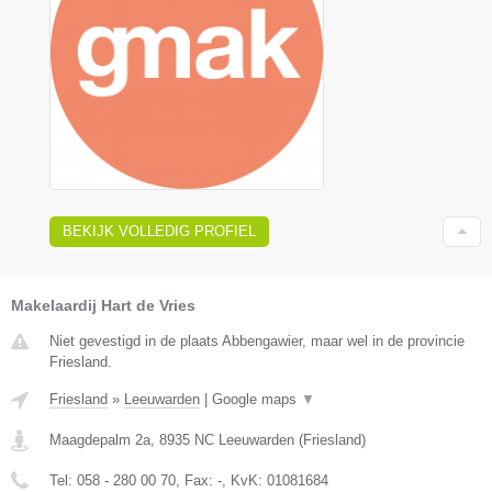
BEKIJK VOLLEDIG PROFIEL
Makelaardij Hart de Vries
Niet gevestigd in de plaats Abbengawier, maar wel in de provincie
Friesland.
Friesland
»
Leeuwarden
|
Google maps
▼
Maagdepalm 2a
,
8935 NC
Leeuwarden
(
Friesland
)
Tel:
058 - 280 00 70
, Fax:
-
, KvK:
01081684