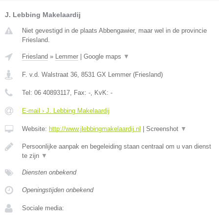
J. Lebbing Makelaardij
Niet gevestigd in de plaats Abbengawier, maar wel in de provincie
Friesland.
Friesland
»
Lemmer
|
Google maps
▼
F. v.d. Walstraat 36
,
8531 GX
Lemmer
(
Friesland
)
Tel:
06 40893117
, Fax:
-
, KvK:
-
E-mail › J. Lebbing Makelaardij
Website:
http://www.jlebbingmakelaardij.nl
|
Screenshot
▼
Persoonlijke aanpak en begeleiding staan centraal om u van dienst
te zijn
▼
Diensten onbekend
Openingstijden onbekend
Sociale media: