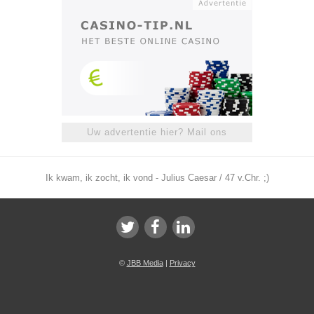
Uw advertentie hier? Mail ons
Ik kwam, ik zocht, ik vond - Julius Caesar / 47 v.Chr. ;)
©
JBB Media
|
Privacy