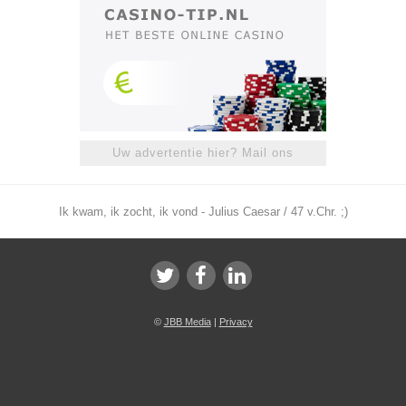
Uw advertentie hier? Mail ons
Ik kwam, ik zocht, ik vond - Julius Caesar / 47 v.Chr. ;)
©
JBB Media
|
Privacy