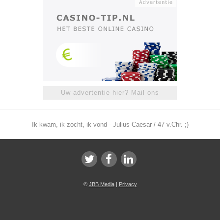
Uw advertentie hier? Mail ons
Ik kwam, ik zocht, ik vond - Julius Caesar / 47 v.Chr. ;)
©
JBB Media
|
Privacy