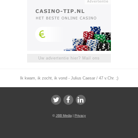
Uw advertentie hier? Mail ons
Ik kwam, ik zocht, ik vond - Julius Caesar / 47 v.Chr. ;)
©
JBB Media
|
Privacy