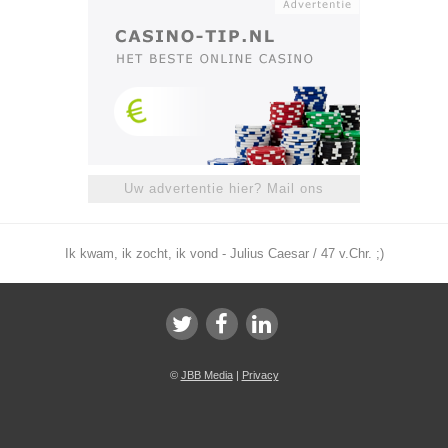
Uw advertentie hier? Mail ons
Ik kwam, ik zocht, ik vond - Julius Caesar / 47 v.Chr. ;)
©
JBB Media
|
Privacy