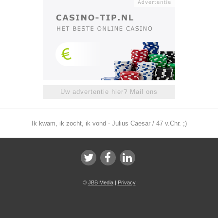
Uw advertentie hier? Mail ons
Ik kwam, ik zocht, ik vond - Julius Caesar / 47 v.Chr. ;)
©
JBB Media
|
Privacy