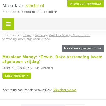
Ik ben een
makelaar
Makelaar
-vinder.nl
Vind een makelaar bij u in de buurt!
U bent nu hier:
Home
»
Nieuws
»
Makelaar Mandy: ‘Erwin. Deze
verrassing kwam afgelopen vrijdag’
Makelaars
per provincie
Makelaar Mandy: ‘Erwin. Deze verrassing kwam
afgelopen vrijdag’
Datum:
20-10-2025 10:36
| Bron: Vriendin.nl
LEES VERDER
Keer terug naar het nieuwsoverzicht:
Makelaar nieuws