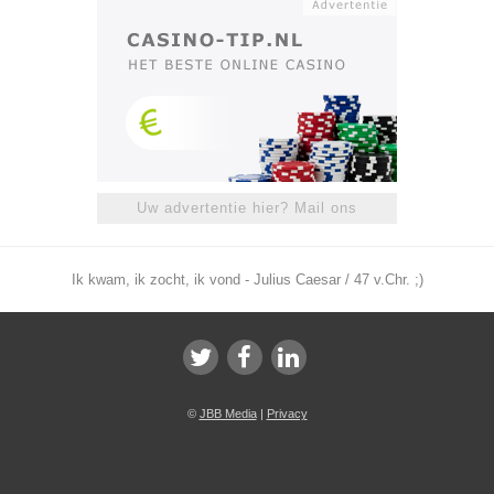
Uw advertentie hier? Mail ons
Ik kwam, ik zocht, ik vond - Julius Caesar / 47 v.Chr. ;)
©
JBB Media
|
Privacy