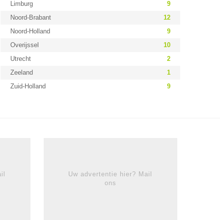
Limburg
9
Noord-Brabant
12
Noord-Holland
9
Overijssel
10
Utrecht
2
Zeeland
1
Zuid-Holland
9
il
Uw advertentie hier? Mail
ons