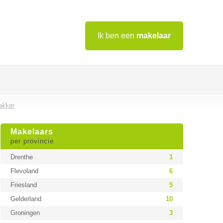
Ik ben een
makelaar
akker
Makelaars
per provincie
Drenthe
1
Flevoland
6
Friesland
5
Gelderland
10
Groningen
3