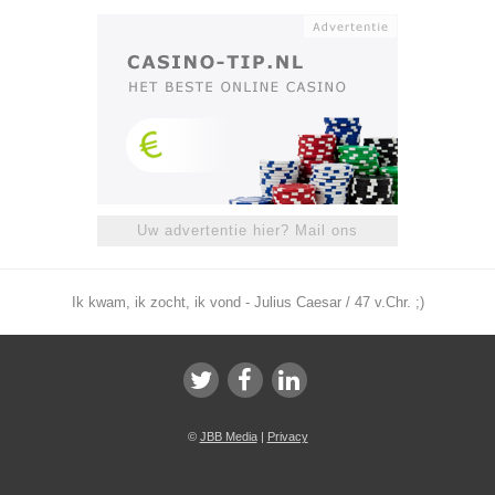
Uw advertentie hier? Mail ons
Ik kwam, ik zocht, ik vond - Julius Caesar / 47 v.Chr. ;)
©
JBB Media
|
Privacy