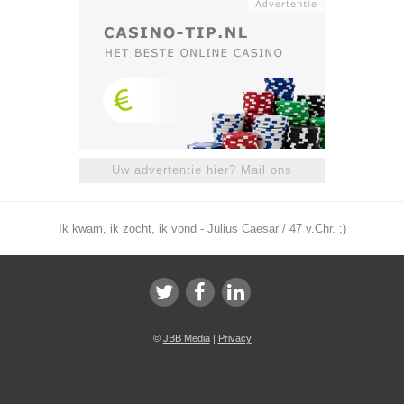
Uw advertentie hier? Mail ons
Ik kwam, ik zocht, ik vond - Julius Caesar / 47 v.Chr. ;)
©
JBB Media
|
Privacy