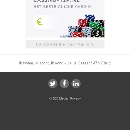
Uw advertentie hier? Mail ons
Ik kwam, ik zocht, ik vond - Julius Caesar / 47 v.Chr. ;)
©
JBB Media
|
Privacy