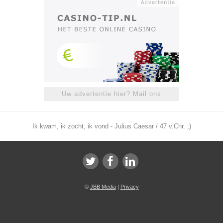
Uw advertentie hier? Mail ons
Ik kwam, ik zocht, ik vond - Julius Caesar / 47 v.Chr. ;)
©
JBB Media
|
Privacy