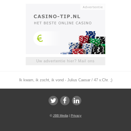
Uw advertentie hier? Mail ons
Ik kwam, ik zocht, ik vond - Julius Caesar / 47 v.Chr. ;)
©
JBB Media
|
Privacy