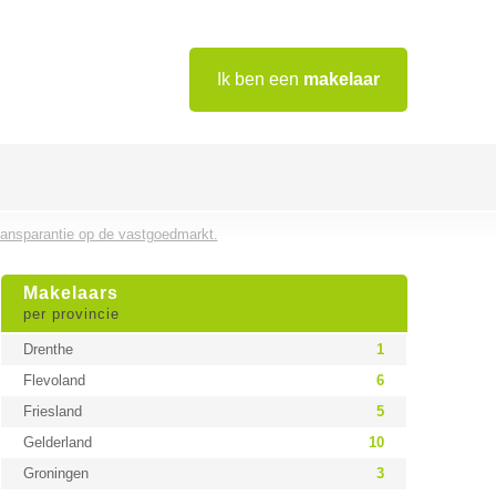
Ik ben een
makelaar
ransparantie op de vastgoedmarkt.
Makelaars
per provincie
Drenthe
1
Flevoland
6
Friesland
5
Gelderland
10
Groningen
3