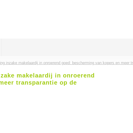
ng inzake makelaardij in onroerend goed: bescherming van kopers en meer t
zake makelaardij in onroerend
meer transparantie op de