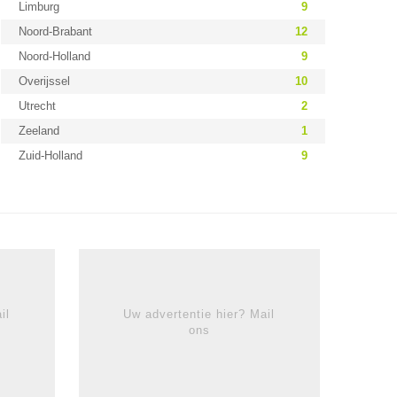
Limburg
9
Noord-Brabant
12
Noord-Holland
9
Overijssel
10
Utrecht
2
Zeeland
1
Zuid-Holland
9
il
Uw advertentie hier? Mail
ons