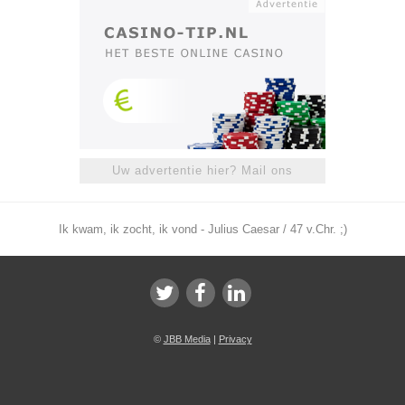
Uw advertentie hier? Mail ons
Ik kwam, ik zocht, ik vond - Julius Caesar / 47 v.Chr. ;)
©
JBB Media
|
Privacy