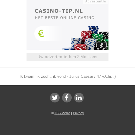
Uw advertentie hier? Mail ons
Ik kwam, ik zocht, ik vond - Julius Caesar / 47 v.Chr. ;)
©
JBB Media
|
Privacy