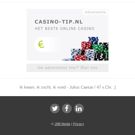
Uw advertentie hier? Mail ons
Ik kwam, ik zocht, ik vond - Julius Caesar / 47 v.Chr. ;)
©
JBB Media
|
Privacy