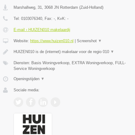
Marshallweg, 31
,
3068 JN
Rotterdam
(
Zuid-Holland
)
Tel:
0103076340
, Fax:
-
, KvK:
-
E-mail › HUIZEN010 makelaardij
Website:
https://www.huizen010.nl
|
Screenshot
▼
HUIZEN010 is de (internet) makelaar voor de regio 010
▼
Diensten: Basis Woningverkoop, EXTRA Woningverkoop, FULL-
Service Woningverkoop
Openingstijden
▼
Sociale media: