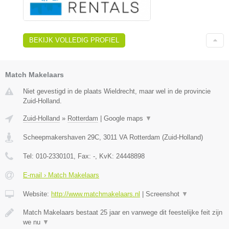
BEKIJK VOLLEDIG PROFIEL
Match Makelaars
Niet gevestigd in de plaats Wieldrecht, maar wel in de provincie
Zuid-Holland.
Zuid-Holland
»
Rotterdam
|
Google maps
▼
Scheepmakershaven 29C
,
3011 VA
Rotterdam
(
Zuid-Holland
)
Tel:
010-2330101
, Fax:
-
, KvK:
24448898
E-mail › Match Makelaars
Website:
http://www.matchmakelaars.nl
|
Screenshot
▼
Match Makelaars bestaat 25 jaar en vanwege dit feestelijke feit zijn
we nu
▼