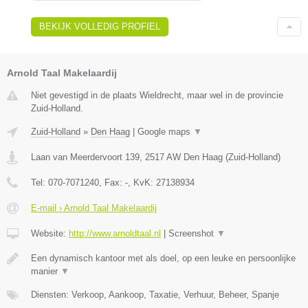
BEKIJK VOLLEDIG PROFIEL
Arnold Taal Makelaardij
Niet gevestigd in de plaats Wieldrecht, maar wel in de provincie
Zuid-Holland.
Zuid-Holland
»
Den Haag
|
Google maps
▼
Laan van Meerdervoort 139
,
2517 AW
Den Haag
(
Zuid-Holland
)
Tel:
070-7071240
, Fax:
-
, KvK:
27138934
E-mail › Arnold Taal Makelaardij
Website:
http://www.arnoldtaal.nl
|
Screenshot
▼
Een dynamisch kantoor met als doel, op een leuke en persoonlijke
manier
▼
Diensten: Verkoop, Aankoop, Taxatie, Verhuur, Beheer, Spanje