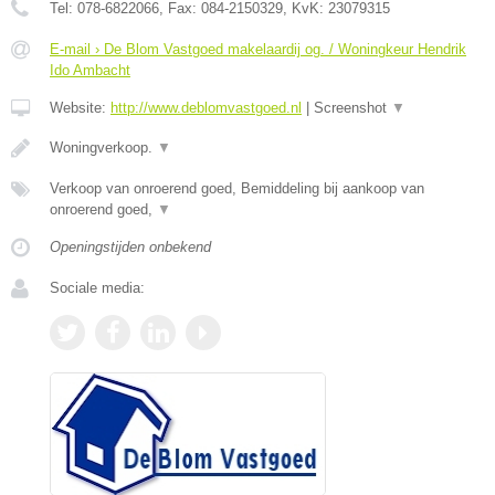
Tel:
078-6822066
, Fax:
084-2150329
, KvK:
23079315
E-mail › De Blom Vastgoed makelaardij og. / Woningkeur Hendrik
Ido Ambacht
Website:
http://www.deblomvastgoed.nl
|
Screenshot
▼
Woningverkoop.
▼
Verkoop van onroerend goed, Bemiddeling bij aankoop van
onroerend goed,
▼
Openingstijden onbekend
Sociale media: