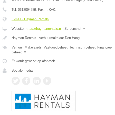
Anna Paulownaplein 2
,
2518 BK
S Gravenhage
(
Zuid-Holland
)
Tel:
0612094289
, Fax:
-
, KvK:
-
E-mail › Hayman Rentals
Website:
https://haymanrentals.nl
|
Screenshot
▼
Hayman Rentals - verhuurmakelaar Den Haag
Verhuur, Makelaardij, Vastgoedbeheer, Technisch beheer, Financieel
beheer,
▼
Er wordt gewerkt op afspraak.
Sociale media: