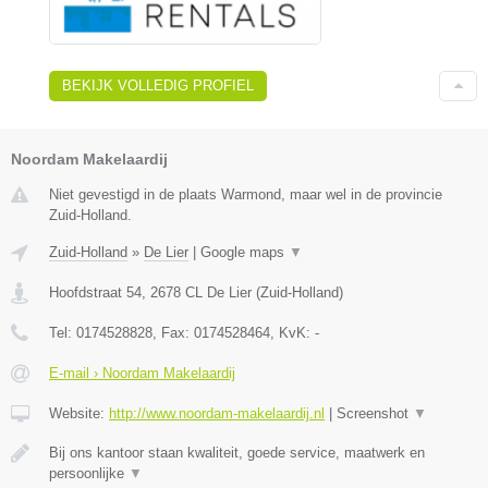
BEKIJK VOLLEDIG PROFIEL
Noordam Makelaardij
Niet gevestigd in de plaats Warmond, maar wel in de provincie
Zuid-Holland.
Zuid-Holland
»
De Lier
|
Google maps
▼
Hoofdstraat 54
,
2678 CL
De Lier
(
Zuid-Holland
)
Tel:
0174528828
, Fax:
0174528464
, KvK:
-
E-mail › Noordam Makelaardij
Website:
http://www.noordam-makelaardij.nl
|
Screenshot
▼
Bij ons kantoor staan kwaliteit, goede service, maatwerk en
persoonlijke
▼