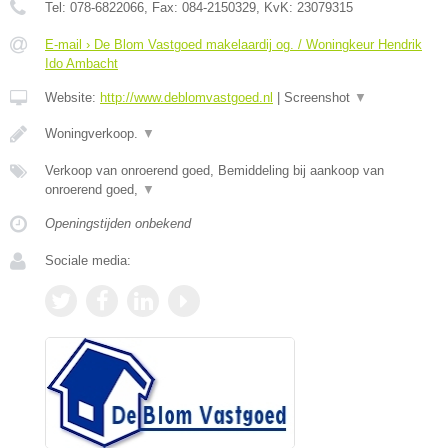
Tel:
078-6822066
, Fax:
084-2150329
, KvK:
23079315
E-mail › De Blom Vastgoed makelaardij og. / Woningkeur Hendrik
Ido Ambacht
Website:
http://www.deblomvastgoed.nl
|
Screenshot
▼
Woningverkoop.
▼
Verkoop van onroerend goed, Bemiddeling bij aankoop van
onroerend goed,
▼
Openingstijden onbekend
Sociale media: