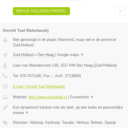
BEKIJK VOLLEDIG PROFIEL
Arnold Taal Makelaardij
Niet gevestigd in de plaats Warmond, maar wel in de provincie
Zuid-Holland.
Zuid-Holland
»
Den Haag
|
Google maps
▼
Laan van Meerdervoort 139
,
2517 AW
Den Haag
(
Zuid-Holland
)
Tel:
070-7071240
, Fax:
-
, KvK:
27138934
E-mail › Arnold Taal Makelaardij
Website:
http://www.arnoldtaal.nl
|
Screenshot
▼
Een dynamisch kantoor met als doel, op een leuke en persoonlijke
manier
▼
Diensten: Verkoop, Aankoop, Taxatie, Verhuur, Beheer, Spanje