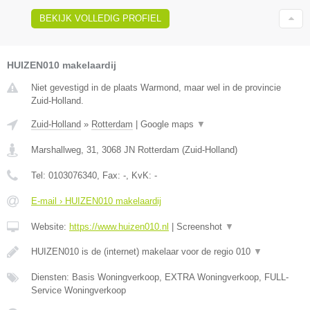
BEKIJK VOLLEDIG PROFIEL
HUIZEN010 makelaardij
Niet gevestigd in de plaats Warmond, maar wel in de provincie
Zuid-Holland.
Zuid-Holland
»
Rotterdam
|
Google maps
▼
Marshallweg, 31
,
3068 JN
Rotterdam
(
Zuid-Holland
)
Tel:
0103076340
, Fax:
-
, KvK:
-
E-mail › HUIZEN010 makelaardij
Website:
https://www.huizen010.nl
|
Screenshot
▼
HUIZEN010 is de (internet) makelaar voor de regio 010
▼
Diensten: Basis Woningverkoop, EXTRA Woningverkoop, FULL-
Service Woningverkoop