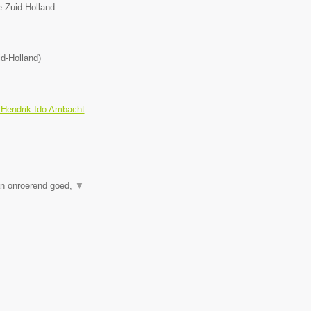
e Zuid-Holland.
id-Holland
)
 Hendrik Ido Ambacht
an onroerend goed,
▼