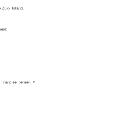
e Zuid-Holland.
land
)
 Financieel beheer,
▼