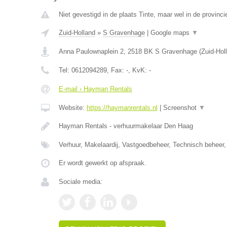
Niet gevestigd in de plaats Tinte, maar wel in de provinci
Zuid-Holland
»
S Gravenhage
|
Google maps
▼
Anna Paulownaplein 2
,
2518 BK
S Gravenhage
(
Zuid-Hol
Tel:
0612094289
, Fax:
-
, KvK:
-
E-mail › Hayman Rentals
Website:
https://haymanrentals.nl
|
Screenshot
▼
Hayman Rentals - verhuurmakelaar Den Haag
Verhuur, Makelaardij, Vastgoedbeheer, Technisch beheer,
Er wordt gewerkt op afspraak.
Sociale media: