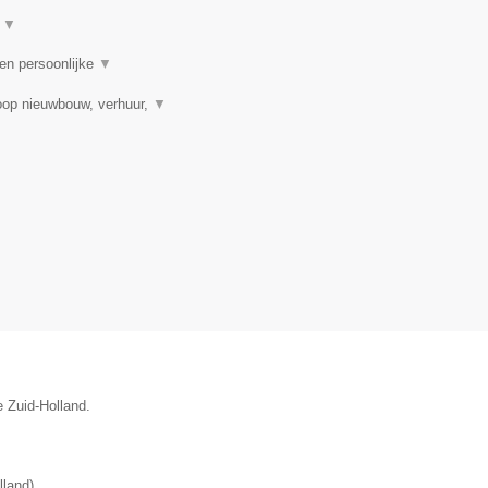
t
▼
 en persoonlijke
▼
oop nieuwbouw, verhuur,
▼
e Zuid-Holland.
lland
)