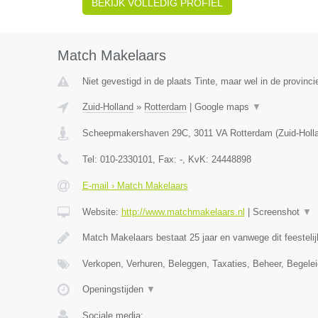
BEKIJK VOLLEDIG PROFIEL
Match Makelaars
Niet gevestigd in de plaats Tinte, maar wel in de provinci
Zuid-Holland
»
Rotterdam
|
Google maps
▼
Scheepmakershaven 29C
,
3011 VA
Rotterdam
(
Zuid-Holl
Tel:
010-2330101
, Fax:
-
, KvK:
24448898
E-mail › Match Makelaars
Website:
http://www.matchmakelaars.nl
|
Screenshot
▼
Match Makelaars bestaat 25 jaar en vanwege dit feestelij
Verkopen, Verhuren, Beleggen, Taxaties, Beheer, Begele
Openingstijden
▼
Sociale media: