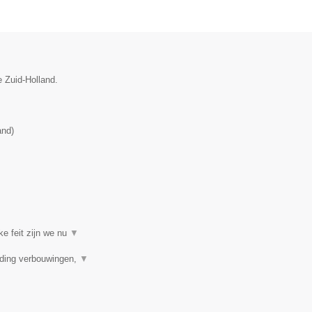
e Zuid-Holland.
and
)
ke feit zijn we nu
▼
iding verbouwingen,
▼