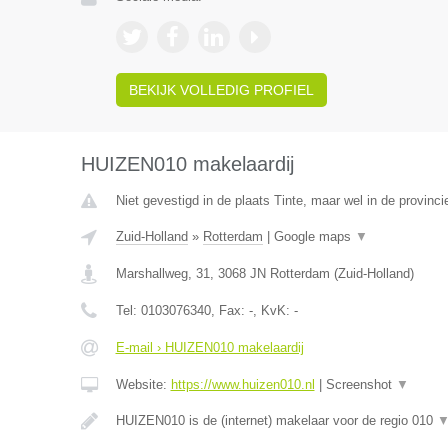
BEKIJK VOLLEDIG PROFIEL
HUIZEN010 makelaardij
Niet gevestigd in de plaats Tinte, maar wel in de provinci
Zuid-Holland
»
Rotterdam
|
Google maps
▼
Marshallweg, 31
,
3068 JN
Rotterdam
(
Zuid-Holland
)
Tel:
0103076340
, Fax:
-
, KvK:
-
E-mail › HUIZEN010 makelaardij
Website:
https://www.huizen010.nl
|
Screenshot
▼
HUIZEN010 is de (internet) makelaar voor de regio 010