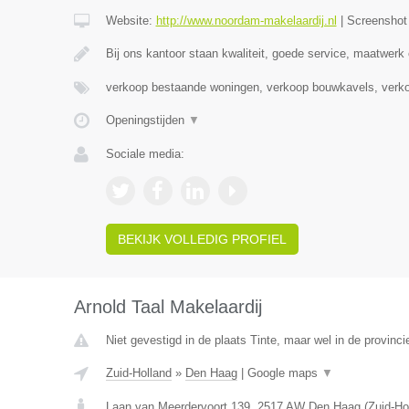
Website:
http://www.noordam-makelaardij.nl
|
Screensho
Bij ons kantoor staan kwaliteit, goede service, maatwerk
verkoop bestaande woningen, verkoop bouwkavels, verk
Openingstijden
▼
Sociale media:
BEKIJK VOLLEDIG PROFIEL
Arnold Taal Makelaardij
Niet gevestigd in de plaats Tinte, maar wel in de provinci
Zuid-Holland
»
Den Haag
|
Google maps
▼
Laan van Meerdervoort 139
,
2517 AW
Den Haag
(
Zuid-Ho