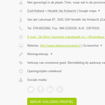
Niet gevestigd in de plaats Tinte, maar wel in de provinci
Zuid-Holland
»
Hendrik Ido Ambacht
|
Google maps
▼
Van der Lekstraat 87
,
3341 GW
Hendrik Ido Ambacht
(
Zu
Tel:
078-6822066
, Fax:
084-2150329
, KvK:
23079315
E-mail › De Blom Vastgoed makelaardij og. / Woningkeur
Website:
http://www.deblomvastgoed.nl
|
Screenshot
▼
Woningverkoop.
▼
Verkoop van onroerend goed, Bemiddeling bij aankoop v
Openingstijden onbekend
Sociale media:
BEKIJK VOLLEDIG PROFIEL