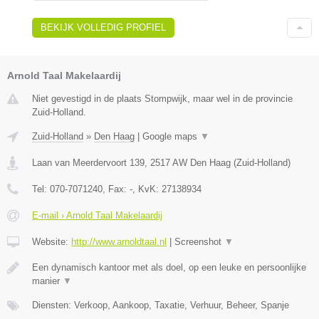
BEKIJK VOLLEDIG PROFIEL
Arnold Taal Makelaardij
Niet gevestigd in de plaats Stompwijk, maar wel in de provincie
Zuid-Holland.
Zuid-Holland
»
Den Haag
|
Google maps
▼
Laan van Meerdervoort 139
,
2517 AW
Den Haag
(
Zuid-Holland
)
Tel:
070-7071240
, Fax:
-
, KvK:
27138934
E-mail › Arnold Taal Makelaardij
Website:
http://www.arnoldtaal.nl
|
Screenshot
▼
Een dynamisch kantoor met als doel, op een leuke en persoonlijke
manier
▼
Diensten: Verkoop, Aankoop, Taxatie, Verhuur, Beheer, Spanje