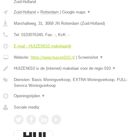
Zuid-Holland.
Zuid-Holland
»
Rotterdam
|
Google maps
▼
Marshallweg, 31
,
3068 JN
Rotterdam
(
Zuid-Holland
)
Tel:
0103076340
, Fax:
-
, KvK:
-
E-mail › HUIZEN010 makelaardij
Website:
https://www.huizen010.nl
|
Screenshot
▼
HUIZEN010 is de (internet) makelaar voor de regio 010
▼
Diensten: Basis Woningverkoop, EXTRA Woningverkoop, FULL-
Service Woningverkoop
Openingstijden
▼
Sociale media: