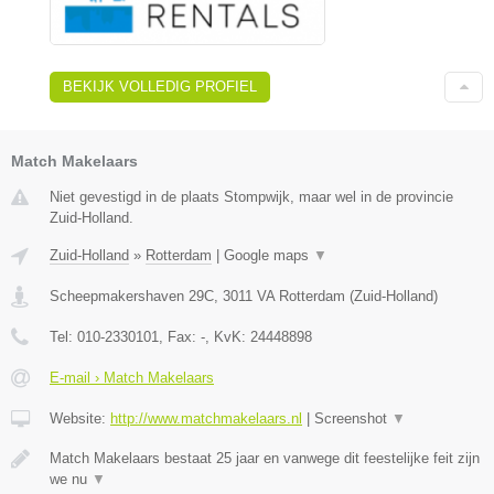
BEKIJK VOLLEDIG PROFIEL
Match Makelaars
Niet gevestigd in de plaats Stompwijk, maar wel in de provincie
Zuid-Holland.
Zuid-Holland
»
Rotterdam
|
Google maps
▼
Scheepmakershaven 29C
,
3011 VA
Rotterdam
(
Zuid-Holland
)
Tel:
010-2330101
, Fax:
-
, KvK:
24448898
E-mail › Match Makelaars
Website:
http://www.matchmakelaars.nl
|
Screenshot
▼
Match Makelaars bestaat 25 jaar en vanwege dit feestelijke feit zijn
we nu
▼