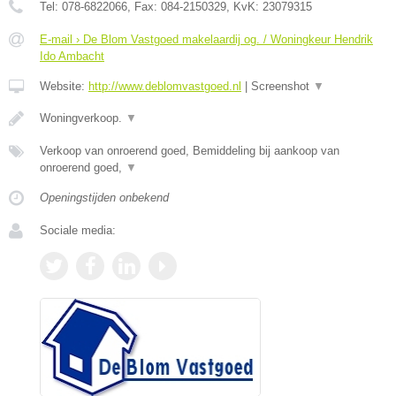
Tel:
078-6822066
, Fax:
084-2150329
, KvK:
23079315
E-mail › De Blom Vastgoed makelaardij og. / Woningkeur Hendrik
Ido Ambacht
Website:
http://www.deblomvastgoed.nl
|
Screenshot
▼
Woningverkoop.
▼
Verkoop van onroerend goed, Bemiddeling bij aankoop van
onroerend goed,
▼
Openingstijden onbekend
Sociale media: