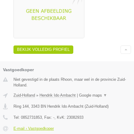
BEKIJK VOLLEDIG PROFIEL
Vastgoedkoper
Niet gevestigd in de plaats Rhoon, maar wel in de provincie Zuid-
Holland.
Zuid-Holland
»
Hendrik Ido Ambacht
|
Google maps
▼
Ring 144
,
3343 BN
Hendrik Ido Ambacht
(
Zuid-Holland
)
Tel:
0852731853
, Fax:
-
, KvK:
23082933
E-mail › Vastgoedkoper