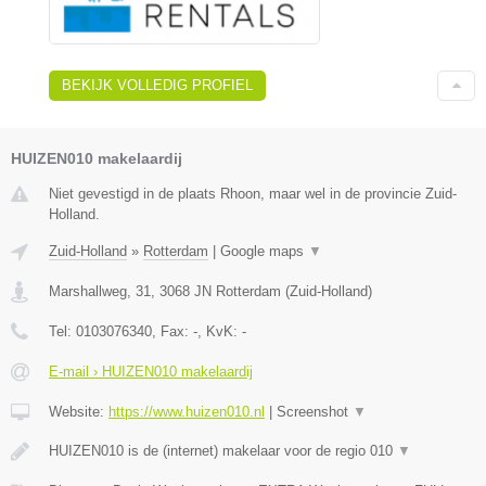
BEKIJK VOLLEDIG PROFIEL
HUIZEN010 makelaardij
Niet gevestigd in de plaats Rhoon, maar wel in de provincie Zuid-
Holland.
Zuid-Holland
»
Rotterdam
|
Google maps
▼
Marshallweg, 31
,
3068 JN
Rotterdam
(
Zuid-Holland
)
Tel:
0103076340
, Fax:
-
, KvK:
-
E-mail › HUIZEN010 makelaardij
Website:
https://www.huizen010.nl
|
Screenshot
▼
HUIZEN010 is de (internet) makelaar voor de regio 010
▼