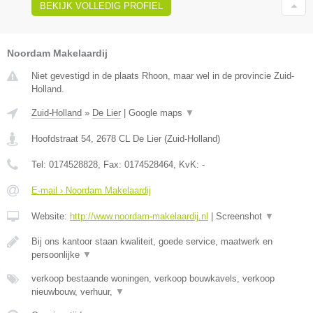
BEKIJK VOLLEDIG PROFIEL
Noordam Makelaardij
Niet gevestigd in de plaats Rhoon, maar wel in de provincie Zuid-
Holland.
Zuid-Holland
»
De Lier
|
Google maps
▼
Hoofdstraat 54
,
2678 CL
De Lier
(
Zuid-Holland
)
Tel:
0174528828
, Fax:
0174528464
, KvK:
-
E-mail › Noordam Makelaardij
Website:
http://www.noordam-makelaardij.nl
|
Screenshot
▼
Bij ons kantoor staan kwaliteit, goede service, maatwerk en
persoonlijke
▼
verkoop bestaande woningen, verkoop bouwkavels, verkoop
nieuwbouw, verhuur,
▼