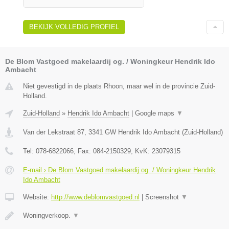
BEKIJK VOLLEDIG PROFIEL
De Blom Vastgoed makelaardij og. / Woningkeur Hendrik Ido
Ambacht
Niet gevestigd in de plaats Rhoon, maar wel in de provincie Zuid-
Holland.
Zuid-Holland
»
Hendrik Ido Ambacht
|
Google maps
▼
Van der Lekstraat 87
,
3341 GW
Hendrik Ido Ambacht
(
Zuid-Holland
)
Tel:
078-6822066
, Fax:
084-2150329
, KvK:
23079315
E-mail › De Blom Vastgoed makelaardij og. / Woningkeur Hendrik
Ido Ambacht
Website:
http://www.deblomvastgoed.nl
|
Screenshot
▼
Woningverkoop.
▼