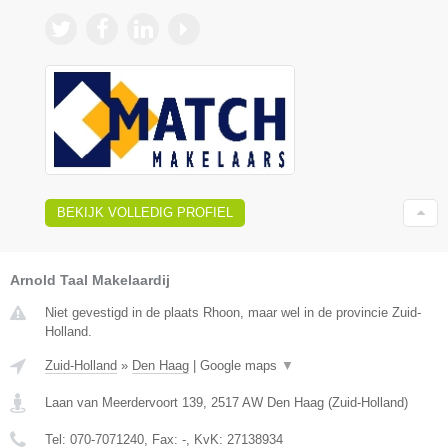
BEKIJK VOLLEDIG PROFIEL
Arnold Taal Makelaardij
Niet gevestigd in de plaats Rhoon, maar wel in de provincie Zuid-
Holland.
Zuid-Holland
»
Den Haag
|
Google maps
▼
Laan van Meerdervoort 139
,
2517 AW
Den Haag
(
Zuid-Holland
)
Tel:
070-7071240
, Fax:
-
, KvK:
27138934