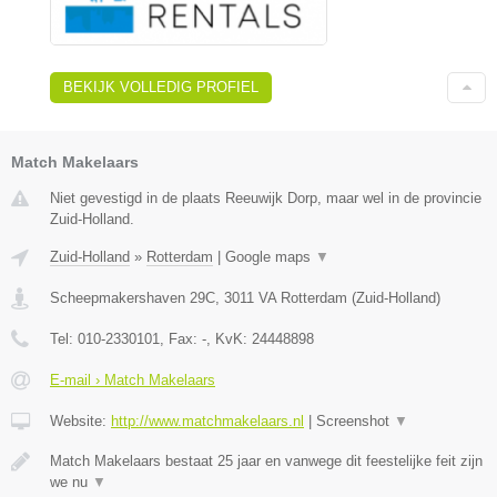
BEKIJK VOLLEDIG PROFIEL
Match Makelaars
Niet gevestigd in de plaats Reeuwijk Dorp, maar wel in de provincie
Zuid-Holland.
Zuid-Holland
»
Rotterdam
|
Google maps
▼
Scheepmakershaven 29C
,
3011 VA
Rotterdam
(
Zuid-Holland
)
Tel:
010-2330101
, Fax:
-
, KvK:
24448898
E-mail › Match Makelaars
Website:
http://www.matchmakelaars.nl
|
Screenshot
▼
Match Makelaars bestaat 25 jaar en vanwege dit feestelijke feit zijn
we nu
▼