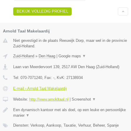
BEKIJK VOLLEDIG PROFIEL
Arnold Taal Makelaardij
Niet gevestigd in de plaats Reeuwijk Dorp, maar wel in de provincie
Zuid-Holland.
Zuid-Holland
»
Den Haag
|
Google maps
▼
Laan van Meerdervoort 139
,
2517 AW
Den Haag
(
Zuid-Holland
)
Tel:
070-7071240
, Fax:
-
, KvK:
27138934
E-mail › Arnold Taal Makelaardij
Website:
http://www.arnoldtaal.nl
|
Screenshot
▼
Een dynamisch kantoor met als doel, op een leuke en persoonlijke
manier
▼
Diensten: Verkoop, Aankoop, Taxatie, Verhuur, Beheer, Spanje