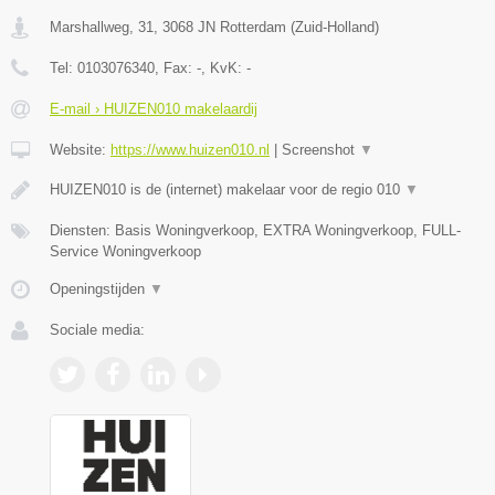
Marshallweg, 31
,
3068 JN
Rotterdam
(
Zuid-Holland
)
Tel:
0103076340
, Fax:
-
, KvK:
-
E-mail › HUIZEN010 makelaardij
Website:
https://www.huizen010.nl
|
Screenshot
▼
HUIZEN010 is de (internet) makelaar voor de regio 010
▼
Diensten: Basis Woningverkoop, EXTRA Woningverkoop, FULL-
Service Woningverkoop
Openingstijden
▼
Sociale media: