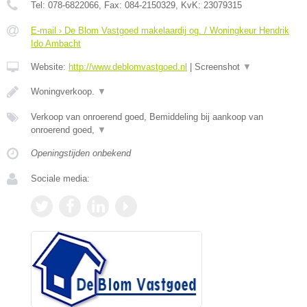
Tel:
078-6822066
, Fax:
084-2150329
, KvK:
23079315
E-mail › De Blom Vastgoed makelaardij og. / Woningkeur Hendrik
Ido Ambacht
Website:
http://www.deblomvastgoed.nl
|
Screenshot
▼
Woningverkoop.
▼
Verkoop van onroerend goed, Bemiddeling bij aankoop van
onroerend goed,
▼
Openingstijden onbekend
Sociale media: