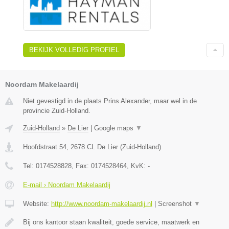
BEKIJK VOLLEDIG PROFIEL
Noordam Makelaardij
Niet gevestigd in de plaats Prins Alexander, maar wel in de
provincie Zuid-Holland.
Zuid-Holland
»
De Lier
|
Google maps
▼
Hoofdstraat 54
,
2678 CL
De Lier
(
Zuid-Holland
)
Tel:
0174528828
, Fax:
0174528464
, KvK:
-
E-mail › Noordam Makelaardij
Website:
http://www.noordam-makelaardij.nl
|
Screenshot
▼
Bij ons kantoor staan kwaliteit, goede service, maatwerk en