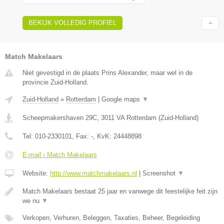
BEKIJK VOLLEDIG PROFIEL
Match Makelaars
Niet gevestigd in de plaats Prins Alexander, maar wel in de
provincie Zuid-Holland.
Zuid-Holland
»
Rotterdam
|
Google maps
▼
Scheepmakershaven 29C
,
3011 VA
Rotterdam
(
Zuid-Holland
)
Tel:
010-2330101
, Fax:
-
, KvK:
24448898
E-mail › Match Makelaars
Website:
http://www.matchmakelaars.nl
|
Screenshot
▼
Match Makelaars bestaat 25 jaar en vanwege dit feestelijke feit zijn
we nu
▼
Verkopen, Verhuren, Beleggen, Taxaties, Beheer, Begeleiding