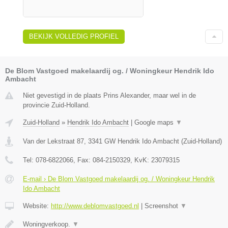
BEKIJK VOLLEDIG PROFIEL
De Blom Vastgoed makelaardij og. / Woningkeur Hendrik Ido
Ambacht
Niet gevestigd in de plaats Prins Alexander, maar wel in de
provincie Zuid-Holland.
Zuid-Holland
»
Hendrik Ido Ambacht
|
Google maps
▼
Van der Lekstraat 87
,
3341 GW
Hendrik Ido Ambacht
(
Zuid-Holland
)
Tel:
078-6822066
, Fax:
084-2150329
, KvK:
23079315
E-mail › De Blom Vastgoed makelaardij og. / Woningkeur Hendrik
Ido Ambacht
Website:
http://www.deblomvastgoed.nl
|
Screenshot
▼
Woningverkoop.
▼