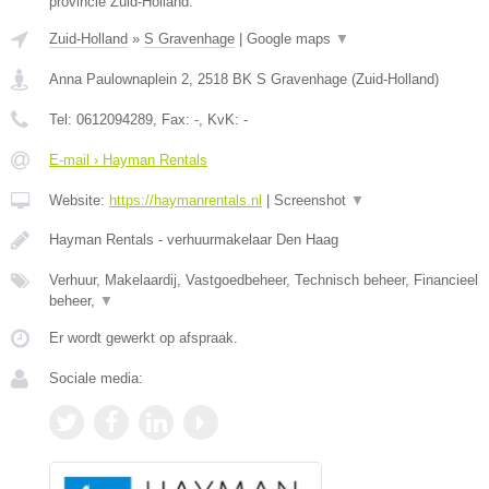
provincie Zuid-Holland.
Zuid-Holland
»
S Gravenhage
|
Google maps
▼
Anna Paulownaplein 2
,
2518 BK
S Gravenhage
(
Zuid-Holland
)
Tel:
0612094289
, Fax:
-
, KvK:
-
E-mail › Hayman Rentals
Website:
https://haymanrentals.nl
|
Screenshot
▼
Hayman Rentals - verhuurmakelaar Den Haag
Verhuur, Makelaardij, Vastgoedbeheer, Technisch beheer, Financieel
beheer,
▼
Er wordt gewerkt op afspraak.
Sociale media: