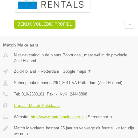
BEKIJK VOLLEDIG PROFIEL
Match Makelaars
Niet gevestigd in de plaats Poortugaal, maar wel in de provincie
Zuid-Holland.
Zuid-Holland
»
Rotterdam
|
Google maps
▼
Scheepmakershaven 29C
,
3011 VA
Rotterdam
(
Zuid-Holland
)
Tel:
010-2330101
, Fax:
-
, KvK:
24448898
E-mail › Match Makelaars
Website:
http://www.matchmakelaars.nl
|
Screenshot
▼
Match Makelaars bestaat 25 jaar en vanwege dit feestelijke feit zijn
we nu
▼