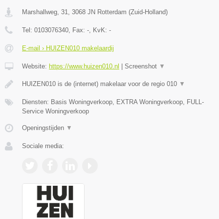
Marshallweg, 31
,
3068 JN
Rotterdam
(
Zuid-Holland
)
Tel:
0103076340
, Fax:
-
, KvK:
-
E-mail › HUIZEN010 makelaardij
Website:
https://www.huizen010.nl
|
Screenshot
▼
HUIZEN010 is de (internet) makelaar voor de regio 010
▼
Diensten: Basis Woningverkoop, EXTRA Woningverkoop, FULL-
Service Woningverkoop
Openingstijden
▼
Sociale media: