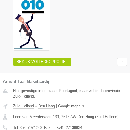
BEKIJK VOLLEDIG PROFIEL
Arnold Taal Makelaardij
Niet gevestigd in de plaats Poortugaal, maar wel in de provincie
Zuid-Holland.
Zuid-Holland
»
Den Haag
|
Google maps
▼
Laan van Meerdervoort 139
,
2517 AW
Den Haag
(
Zuid-Holland
)
Tel:
070-7071240
, Fax:
-
, KvK:
27138934