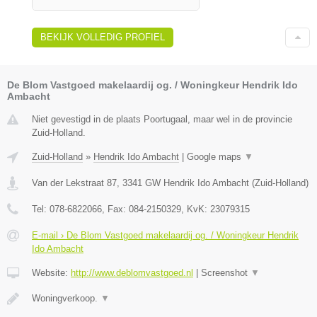
BEKIJK VOLLEDIG PROFIEL
De Blom Vastgoed makelaardij og. / Woningkeur Hendrik Ido
Ambacht
Niet gevestigd in de plaats Poortugaal, maar wel in de provincie
Zuid-Holland.
Zuid-Holland
»
Hendrik Ido Ambacht
|
Google maps
▼
Van der Lekstraat 87
,
3341 GW
Hendrik Ido Ambacht
(
Zuid-Holland
)
Tel:
078-6822066
, Fax:
084-2150329
, KvK:
23079315
E-mail › De Blom Vastgoed makelaardij og. / Woningkeur Hendrik
Ido Ambacht
Website:
http://www.deblomvastgoed.nl
|
Screenshot
▼
Woningverkoop.
▼